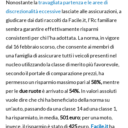
Nonostante la
travagliata partenza e le aree di
discrezionalità eccessive
lasciate alle assicurazioni, a
giudicare dai dati raccolti da Facile.it, l’Rc familiare
sembra garantire effettivamente risparmi
consistenti per chi l’ha adottata. La norma, in vigore
dal 16 febbraio scorso, che consente ai membri di
una famiglia di assicurare tutti i veicoli presenti nel
nucleo utilizzando la classe di merito più favorevole,
secondo il portale di comparazione prezzi, ha
permesso un risparmio massimo pari al
58%,
mentre
per le
due ruote
è arrivato al
54%.
In valori assoluti
vuole dire che chi ha beneficiato della norma su
un’auto, passando da una classe 14 ad una classe 1,
ha risparmiato, in media,
501 euro
; per una moto,
invece, il risparmio è stato di
425
euro.
Facile.it
ha