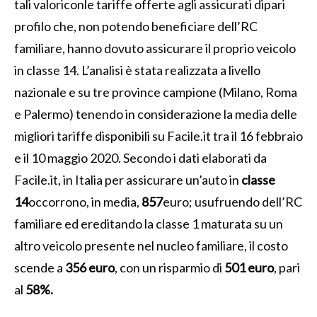
tali valoriconle tariffe offerte agli assicurati dipari
profilo che, non potendo beneficiare dell’RC
familiare, hanno dovuto assicurare il proprio veicolo
in classe 14. L’analisi è stata realizzata a livello
nazionale e su tre province campione (Milano, Roma
e Palermo) tenendo in considerazione la media delle
migliori tariffe disponibili su Facile.it tra il 16 febbraio
e il 10 maggio 2020. Secondo i dati elaborati da
Facile.it, in Italia per assicurare un’auto in
classe
14
occorrono, in media,
857
euro; usufruendo dell’RC
familiare ed ereditando la classe 1 maturata su un
altro veicolo presente nel nucleo familiare, il costo
scende a
356 euro
, con un risparmio di
501 euro
, pari
al
58%.