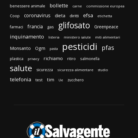
bollette
benessere animale
carne
commissione europea
efsa
coronavirus
dieta
diritti
Coop
etichetta
glifosato
francia
Greenpeace
gas
farmaci
inquinamento
listeria
ministero salute
miti alimentari
pesticidi
pfas
Monsanto
Ogm
pasta
richiamo
plastica
ritiro
salmonella
privacy
salute
sicurezza
sicurezza alimentare
studio
telefonia
tim
test
zucchero
Ue