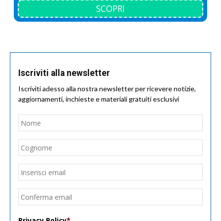
SCOPRI
Iscriviti alla newsletter
Iscriviti adesso alla nostra newsletter per ricevere notizie,
aggiornamenti, inchieste e materiali gratuiti esclusivi
Nome
*
Nom
Cogn
Email
*
Inseri
email
Conf
email
Privacy Policy
*