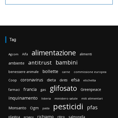
Tag
alimentazione
Aifa
alimenti
Agcom
bambini
antitrust
ambiente
bollette
benessere animale
carne
commissione europea
efsa
coronavirus
dieta
Coop
diritti
etichetta
glifosato
francia
Greenpeace
gas
farmaci
inquinamento
listeria
ministero salute
miti alimentari
pesticidi
pfas
Monsanto
Ogm
pasta
richiamo
plastica
ritiro
salmonella
privacy