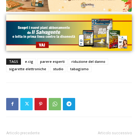
TAGS
e.cig
parere esperti
riduzione del danno
sigarette elettroniche
studio
tabagismo
Articolo precedente
Articolo successivo