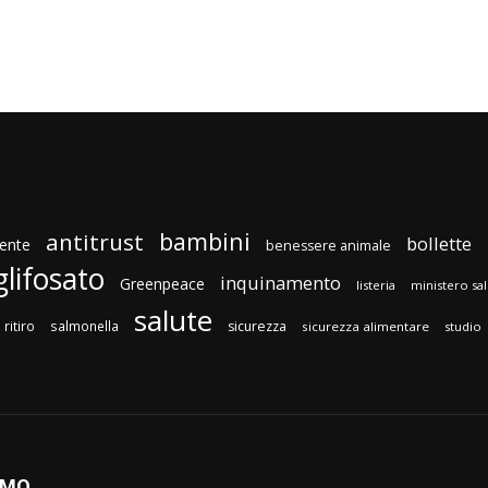
bambini
antitrust
bollette
ente
benessere animale
glifosato
inquinamento
Greenpeace
listeria
ministero sa
salute
ritiro
salmonella
sicurezza
sicurezza alimentare
studio
AMO