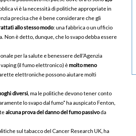
blica vi è la necessità di politiche appropriate in
genzia precisa che è bene considerare che gli
attati allo stesso modo
: una fabbrica o un ufficio
a. Non è detto, dunque, che lo svapo debba essere
zionale per la salute e benessere dell’Agenzia
l vaping (il fumo elettronico) è
molto meno
igarette elettroniche possono aiutare molti
uoghi diversi
, ma le politiche devono tener conto
hiaramente lo svapo dal fumo” ha auspicato Fenton,
nte
alcuna prova del danno del fumo passivo
da
politiche sul tabacco del Cancer Research UK, ha