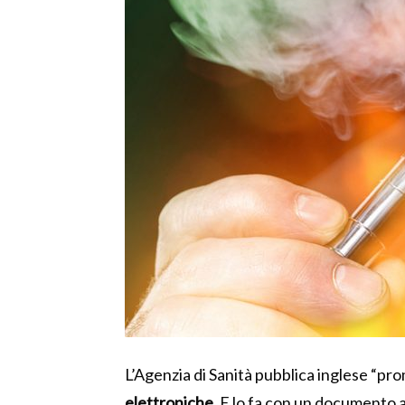
L’Agenzia di Sanità pubblica inglese “p
elettroniche
. E lo fa con un documento 