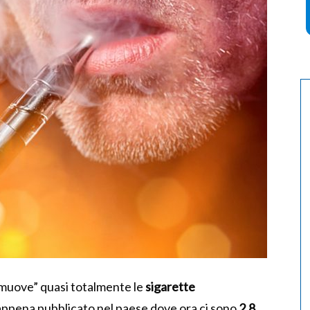
romuove” quasi totalmente le
sigarette
appena pubblicato nel paese dove ora ci sono
2,8