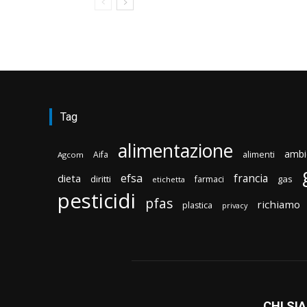
Tag
alimentazione
ambi
Aifa
alimenti
Agcom
efsa
francia
dieta
diritti
gas
farmaci
etichetta
pesticidi
pfas
richiamo
plastica
privacy
CHI SI