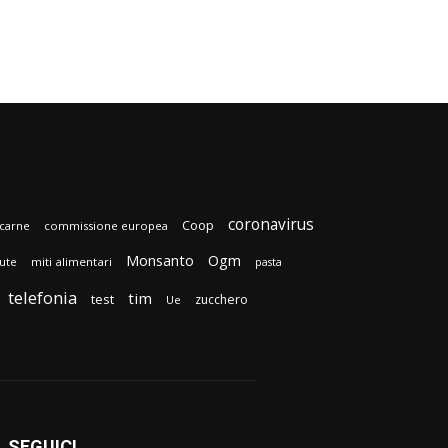
coronavirus
Coop
carne
commissione europea
Monsanto
Ogm
lute
miti alimentari
pasta
telefonia
tim
test
zucchero
Ue
SEGUICI