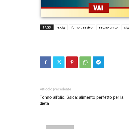
TAGS
e.cig
fumo passivo
regno unito
sig
Articolo precedente
Tonno all’olio, Ssica: alimento perfetto per la
dieta