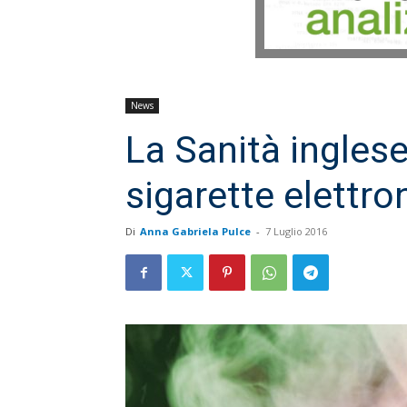
News
La Sanità ingles
sigarette elettro
Di
Anna Gabriela Pulce
-
7 Luglio 2016