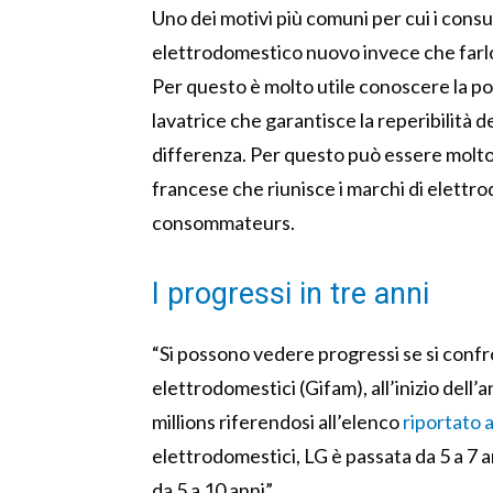
Uno dei motivi più comuni per cui i cons
elettrodomestico nuovo invece che farlo r
Per questo è molto utile conoscere la pol
lavatrice che garantisce la reperibilità de
differenza. Per questo può essere molto 
francese che riunisce i marchi di elettro
consommateurs.
I progressi in tre anni
“Si possono vedere progressi se si confro
elettrodomestici (Gifam), all’inizio dell’
millions riferendosi all’elenco
riportato 
elettrodomestici, LG è passata da 5 a 7 a
da 5 a 10 anni”.