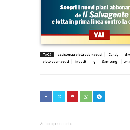
TAGS
assistenza elettrodomestici
Candy
dir
elettrodomestici
indesit
lg
Samsung
whi
Articolo precedente