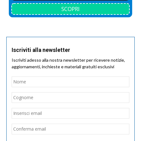
SCOPRI
Iscriviti alla newsletter
Iscriviti adesso alla nostra newsletter per ricevere notizie,
aggiornamenti, inchieste e materiali gratuiti esclusivi
Nome
*
Nom
Cogn
Email
*
Inseri
email
Conf
email