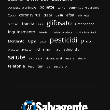
bollette
benessere animale
carne
commissione europea
efsa
coronavirus
dieta
diritti
Coop
etichetta
glifosato
francia
Greenpeace
gas
farmaci
inquinamento
listeria
ministero salute
miti alimentari
pesticidi
pfas
Monsanto
Ogm
pasta
richiamo
plastica
ritiro
salmonella
privacy
salute
sicurezza
sicurezza alimentare
studio
telefonia
tim
test
zucchero
Ue