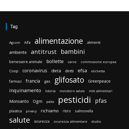
Tag
alimentazione
Aifa
alimenti
Agcom
bambini
antitrust
ambiente
bollette
benessere animale
carne
commissione europea
efsa
coronavirus
dieta
diritti
Coop
etichetta
glifosato
francia
Greenpeace
gas
farmaci
inquinamento
listeria
ministero salute
miti alimentari
pesticidi
pfas
Monsanto
Ogm
pasta
richiamo
plastica
ritiro
salmonella
privacy
salute
sicurezza
sicurezza alimentare
studio