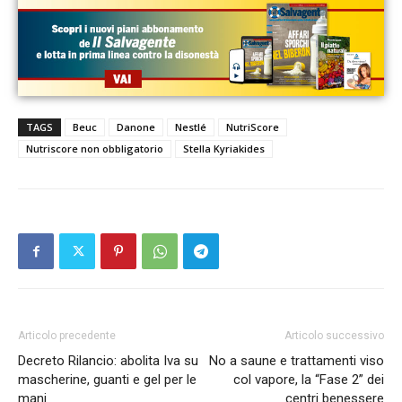
TAGS
Beuc
Danone
Nestlé
NutriScore
Nutriscore non obbligatorio
Stella Kyriakides
Articolo precedente
Articolo successivo
Decreto Rilancio: abolita Iva su
No a saune e trattamenti viso
mascherine, guanti e gel per le
col vapore, la “Fase 2” dei
mani
centri benessere