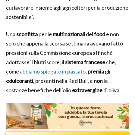
cui lavorare insieme agli agricoltori per la produzione
sostenibile”.
Una
sconfitta
per le
multinazionali
del
food
e non
solo che appena la scorsa settimana avevano fatto
pressioni sulla Commissione europea affinché
adottasse il Nutriscore, il
sistema francese
che,
come
abbiamo spiegato in passato
,
premia
gli
edulcoranti
, presenti nella Red Bull, e
non
le
sostanze benefiche dell’olio
extravergine
di oliva.