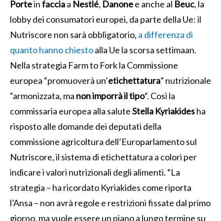
Porte
in
faccia
a
Nestlé
,
Danone
e anche al
Beuc
, la
lobby dei consumatori europei, da parte della Ue: il
Nutriscore non sarà obbligatorio,
a differenza di
quanto hanno chiesto
alla Ue la scorsa settimaan.
Nella strategia Farm to Fork la Commissione
europea “promuoverà un’
etichettatura
” nutrizionale
“armonizzata, ma
non imporrà il tipo
“. Così la
commissaria europea alla salute
Stella Kyriakides
ha
risposto alle domande dei deputati della
commissione agricoltura dell’Europarlamento sul
Nutriscore, il sistema di etichettatura a colori per
indicare i valori nutrizionali degli alimenti. “La
strategia – ha ricordato Kyriakides come riporta
l’Ansa – non avrà regole e restrizioni fissate dal primo
giorno, ma vuole essere un piano a lungo termine su