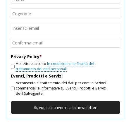
Cogn
Email
*
Inseri
email
Conf
email
Privacy Policy
*
Ho letto e accetto
le condizioni e le finalità del
trattamento dei dati personali
Eventi, Prodotti e Servizi
Acconsento al trattamento dei dati per comunicazioni
commerciali e informative su Eventi, Prodotti e Servizi
de il Salvagente