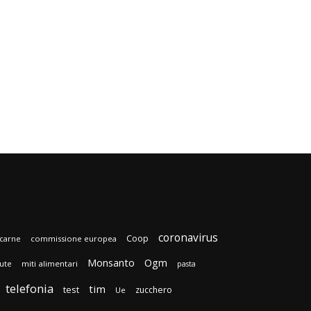
coronavirus
Coop
carne
commissione europea
Monsanto
Ogm
lute
miti alimentari
pasta
telefonia
tim
test
zucchero
Ue