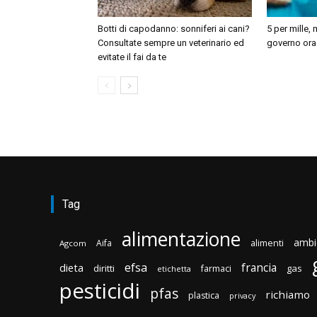
Botti di capodanno: sonniferi ai cani?
5 per mille, 
Consultate sempre un veterinario ed
governo ora a
evitate il fai da te
Tag
alimentazione
ambi
Aifa
alimenti
Agcom
efsa
francia
dieta
diritti
gas
farmaci
etichetta
pesticidi
pfas
richiamo
plastica
privacy