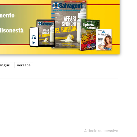
anguri
versace
Articolo successivo