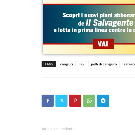
TAGS
canguri
lav
pelli di canguro
salvac
Articolo precedente