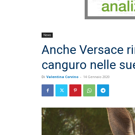
News
Anche Versace rin
canguro nelle sue
Di
Valentina Corvino
-
14 Gennaio 2020