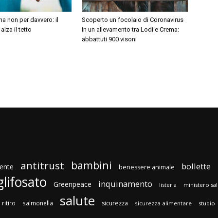
ma non per davvero: il
Scoperto un focolaio di Coronavirus
lza il tetto
in un allevamento tra Lodi e Crema:
abbattuti 900 visoni
bambini
antitrust
bollette
ente
benessere animale
glifosato
inquinamento
Greenpeace
listeria
ministero sa
salute
ritiro
salmonella
sicurezza
sicurezza alimentare
studio