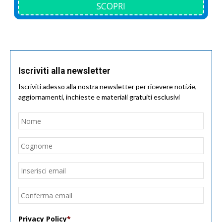
SCOPRI
Iscriviti alla newsletter
Iscriviti adesso alla nostra newsletter per ricevere notizie,
aggiornamenti, inchieste e materiali gratuiti esclusivi
Nome
*
Nom
Cogn
Email
*
Inseri
email
Conf
email
Privacy Policy
*