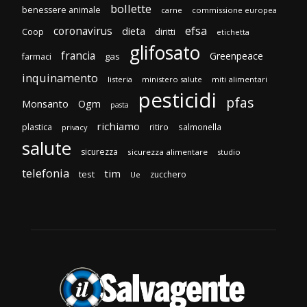
bollette
benessere animale
carne
commissione europea
efsa
coronavirus
dieta
diritti
Coop
etichetta
glifosato
francia
Greenpeace
gas
farmaci
inquinamento
listeria
ministero salute
miti alimentari
pesticidi
pfas
Monsanto
Ogm
pasta
richiamo
plastica
ritiro
salmonella
privacy
salute
sicurezza
sicurezza alimentare
studio
telefonia
tim
test
zucchero
Ue