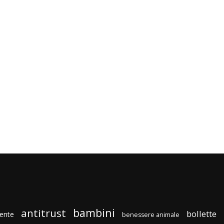
bambini
antitrust
bollette
ente
benessere animale