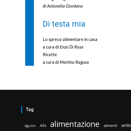
di
Antonella Giordano
Di testa mia
Lo spreco alimentare in casa
a cura di
Enzo Di Rosa
Ricette
a cura di
Martino Ragusa
Tag
alimentazione
ambi
Aifa
alimenti
Agcom