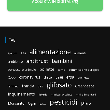
ACQUISTA IN DIGITALE
Tag
alimentazione
Aifa
alimenti
Agcom
bambini
antitrust
ambiente
bollette
benessere animale
carne
commissione europea
efsa
coronavirus
dieta
diritti
Coop
etichetta
glifosato
francia
Greenpeace
gas
farmaci
inquinamento
listeria
ministero salute
miti alimentari
pesticidi
pfas
Monsanto
Ogm
pasta