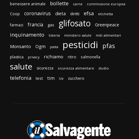
bollette
benessere animale
carne
commissione europea
efsa
coronavirus
dieta
diritti
Coop
etichetta
glifosato
francia
Greenpeace
gas
farmaci
inquinamento
listeria
ministero salute
miti alimentari
pesticidi
pfas
Monsanto
Ogm
pasta
richiamo
plastica
ritiro
salmonella
privacy
salute
sicurezza
sicurezza alimentare
studio
telefonia
tim
test
zucchero
Ue