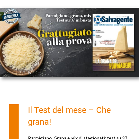
Il Test del mese – Che
grana!
Parmigiano, Grana e mix di stagionati: test su 37