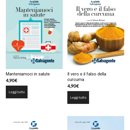
Manteniamoci in salute
Il vero e il falso della
curcuma
4,90
€
4,90
€
Leggi tutto
Leggi tutto