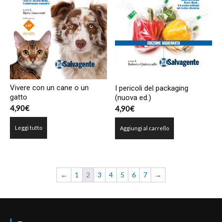
Vivere con un cane o un
I pericoli del packaging
gatto
(nuova ed.)
4,90
€
4,90
€
Leggi tutto
Aggiungi al carrello
←
1
2
3
4
5
6
7
→