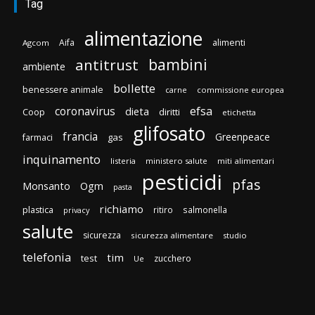
Tag
alimentazione
Aifa
alimenti
Agcom
bambini
antitrust
ambiente
bollette
benessere animale
carne
commissione europea
efsa
coronavirus
dieta
Coop
diritti
etichetta
glifosato
francia
Greenpeace
gas
farmaci
inquinamento
listeria
ministero salute
miti alimentari
pesticidi
pfas
Monsanto
Ogm
pasta
richiamo
plastica
ritiro
salmonella
privacy
salute
sicurezza
sicurezza alimentare
studio
telefonia
tim
test
zucchero
Ue