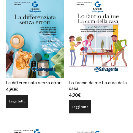
più
recente
La differenziata senza errori
Lo faccio da me La cura della
casa
4,90
€
4,90
€
Leggi tutto
Leggi tutto