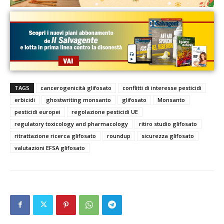
TAGS
cancerogenicità glifosato
conflitti di interesse pesticidi
erbicidi
ghostwriting monsanto
glifosato
Monsanto
pesticidi europei
regolazione pesticidi UE
regulatory toxicology and pharmacology
ritiro studio glifosato
ritrattazione ricerca glifosato
roundup
sicurezza glifosato
valutazioni EFSA glifosato