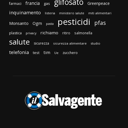
glifosato
francia
Greenpeace
gas
farmaci
inquinamento
listeria
ministero salute
miti alimentari
pesticidi
pfas
Monsanto
Ogm
pasta
richiamo
plastica
ritiro
salmonella
privacy
salute
sicurezza
sicurezza alimentare
studio
telefonia
tim
test
zucchero
Ue