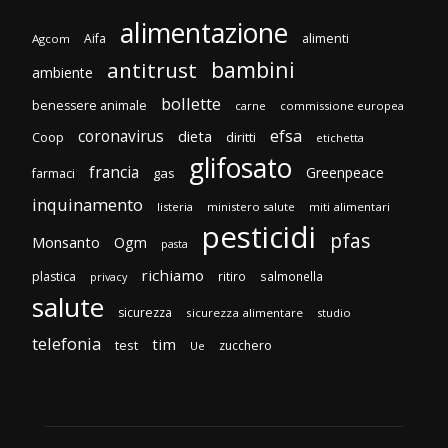
alimentazione
Aifa
alimenti
Agcom
bambini
antitrust
ambiente
bollette
benessere animale
carne
commissione europea
efsa
coronavirus
dieta
Coop
diritti
etichetta
glifosato
francia
Greenpeace
gas
farmaci
inquinamento
listeria
ministero salute
miti alimentari
pesticidi
pfas
Monsanto
Ogm
pasta
richiamo
plastica
ritiro
salmonella
privacy
salute
sicurezza
sicurezza alimentare
studio
telefonia
tim
test
zucchero
Ue