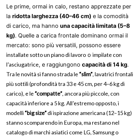
Le prime, ormai in calo, restano apprezzate per
la
ridotta larghezza (40–46 cm)
e la comodità
di carico, ma hanno
una capacità limitata (5–8
kg)
. Quelle a carica frontale dominano ormai il
mercato: sono più versatili, possono essere
installate sotto un piano di lavoro
impilate con
o
l’asciugatrice
, e raggiungono
capacità di 14 kg
.
Tra le novità si fanno strada le
“slim”
, lavatrici frontali
più sottili (profondità tra 33 e 45 cm, per 4–6 kg di
carico), e le
“compatte”
, ancora più piccole, con
capacità inferiore a 5 kg. All’estremo opposto, i
modelli
“big size”
di ispirazione americana (12–15 kg)
stanno scomparendo in Europa, ma restano nel
catalogo di marchi asiatici come LG, Samsung o