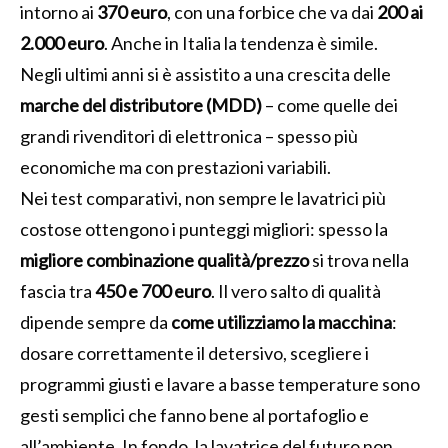
intorno ai
370 euro
, con una forbice che va dai
200 ai
2.000 euro
. Anche in Italia la tendenza è simile.
Negli ultimi anni si è assistito a una crescita delle
marche del distributore (MDD)
– come quelle dei
grandi rivenditori di elettronica – spesso più
economiche ma con prestazioni variabili.
Nei test comparativi, non sempre le lavatrici più
costose ottengono i punteggi migliori: spesso la
migliore combinazione qualità/prezzo
si trova nella
fascia tra
450 e 700 euro
. Il vero salto di qualità
dipende sempre da
come utilizziamo la macchina
:
dosare correttamente il detersivo, scegliere i
programmi giusti e lavare a basse temperature sono
gesti semplici che fanno bene al portafoglio e
all’ambiente. In fondo, la lavatrice del futuro non