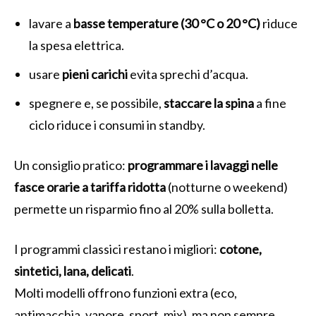
lavare a
basse temperature (30 °C o 20 °C)
riduce
la spesa elettrica.
usare
pieni carichi
evita sprechi d’acqua.
spegnere e, se possibile,
staccare la spina
a fine
ciclo riduce i consumi in standby.
Un consiglio pratico:
programmare i lavaggi nelle
fasce orarie a tariffa ridotta
(notturne o weekend)
permette un risparmio fino al 20% sulla bolletta.
I programmi classici restano i migliori:
cotone,
sintetici, lana, delicati
.
Molti modelli offrono funzioni extra (eco,
antimacchia, vapore, sport, mix), ma non sempre