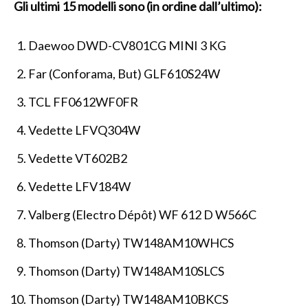
Gli ultimi 15 modelli sono (in ordine dall’ultimo):
Daewoo DWD-CV801CG MINI 3 KG
Far (Conforama, But) GLF610S24W
TCL FF0612WF0FR
Vedette LFVQ304W
Vedette VT602B2
Vedette LFV184W
Valberg (Electro Dépôt) WF 612 D W566C
Thomson (Darty) TW148AM10WHCS
Thomson (Darty) TW148AM10SLCS
Thomson (Darty) TW148AM10BKCS