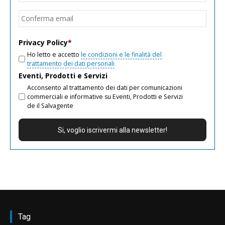
email
Conf
email
Privacy Policy
*
Ho letto e accetto
le condizioni e le finalità del
trattamento dei dati personali
Eventi, Prodotti e Servizi
Acconsento al trattamento dei dati per comunicazioni
commerciali e informative su Eventi, Prodotti e Servizi
de il Salvagente
Tag