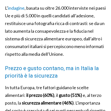
L’
indagine
, basata su oltre 26.000 interviste nei paesi
Ue e più di 5.000 in quelli candidati all’adesione,
restituisce una fotografia ricca di contrasti: se da un
lato aumenta la consapevolezza e la fiducia nel
sistema di sicurezza alimentare europeo, dall’altro i
consumatori italiani si percepiscono meno informati
rispetto alla media dell’Unione.
Prezzo e gusto contano, ma in Italia la
priorità è la sicurezza
In tutta Europa, tre fattori guidano le scelte
alimentari:
il prezzo (60%)
, il
gusto (51%)
e, al terzo
posto, la
sicurezza alimentare (46%)
. L’importanza
del costo è cresciuta di sei punti percentuali rispetto