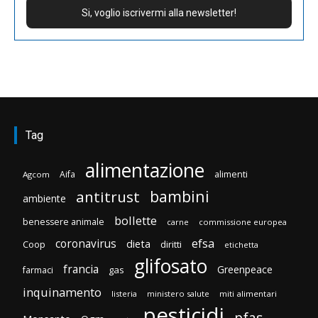
Tag
alimentazione
Aifa
alimenti
Agcom
bambini
antitrust
ambiente
bollette
benessere animale
carne
commissione europea
efsa
coronavirus
dieta
Coop
diritti
etichetta
glifosato
francia
Greenpeace
gas
farmaci
inquinamento
listeria
ministero salute
miti alimentari
pesticidi
pfas