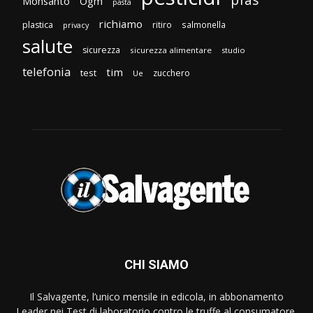
Monsanto
Ogm
pasta
richiamo
plastica
ritiro
salmonella
privacy
salute
sicurezza
sicurezza alimentare
studio
telefonia
tim
test
zucchero
Ue
CHI SIAMO
Il Salvagente, l’unico mensile in edicola, in abbonamento
Leader nei Test di laboratorio contro le truffe al consumatore.