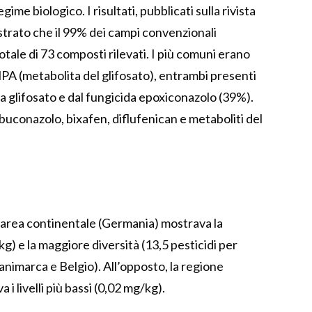
ime biologico. I risultati, pubblicati sulla rivista
trato che il 99% dei campi convenzionali
tale di 73 composti rilevati. I più comuni erano
MPA (metabolita del glifosato), entrambi presenti
da glifosato e dal fungicida epoxiconazolo (39%).
ebuconazolo, bixafen, diflufenican e metaboliti del
l’area continentale (Germania) mostrava la
g) e la maggiore diversità (13,5 pesticidi per
nimarca e Belgio). All’opposto, la regione
i livelli più bassi (0,02 mg/kg).