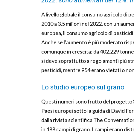
2022: sono aumentati del 12%. Il 
A livello globale il consumo agricolo di pe
2010 a 3,5 milioni nel 2022, con un aumen
europea, il consumo agricolo di pesticidi
Anche se l’aumento è più moderato rispet
comunque in crescita: da 402.229 tonnel
si deve soprattutto a regolamenti più str
pesticidi, mentre 954 erano vietati o no
Lo studio europeo sul grano
Questi numeri sono frutto del progetto
Paesi europei sotto la guida di David Fe
dalla rivista scientifica The Conversation
in 188 campi di grano. I campi erano distri