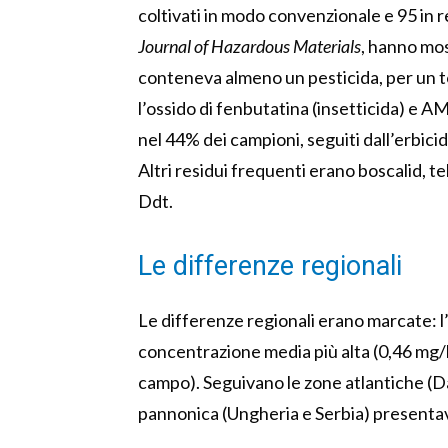
coltivati in modo convenzionale e 95 in reg
Journal of Hazardous Materials
, hanno mos
conteneva almeno un pesticida, per un to
l’ossido di fenbutatina (insetticida) e A
nel 44% dei campioni, seguiti dall’erbici
Altri residui frequenti erano boscalid, t
Ddt.
Le differenze regionali
Le differenze regionali erano marcate: 
concentrazione media più alta (0,46 mg/k
campo). Seguivano le zone atlantiche (Da
pannonica (Ungheria e Serbia) presentava 