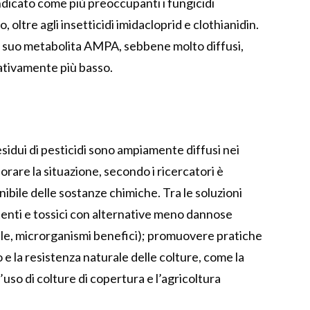
ndicato come più preoccupanti i fungicidi
oltre agli insetticidi imidacloprid e clothianidin.
e il suo metabolita AMPA, sebbene molto diffusi,
ativamente più basso.
sidui di pesticidi sono ampiamente diffusi nei
iorare la situazione, secondo i ricercatori è
bile delle sostanze chimiche. Tra le soluzioni
istenti e tossici con alternative meno dannose
etale, microrganismi benefici); promuovere pratiche
o e la resistenza naturale delle colture, come la
l’uso di colture di copertura e l’agricoltura