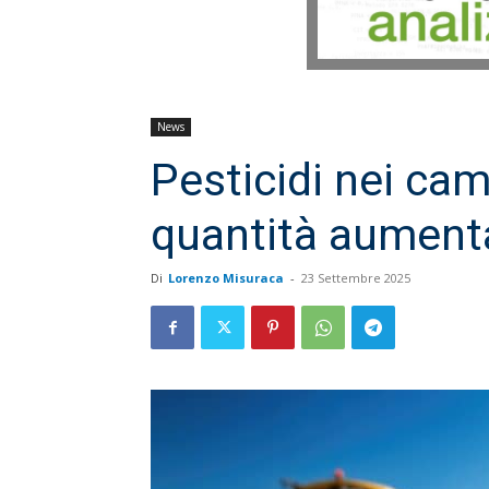
News
Pesticidi nei cam
quantità aument
Di
Lorenzo Misuraca
-
23 Settembre 2025