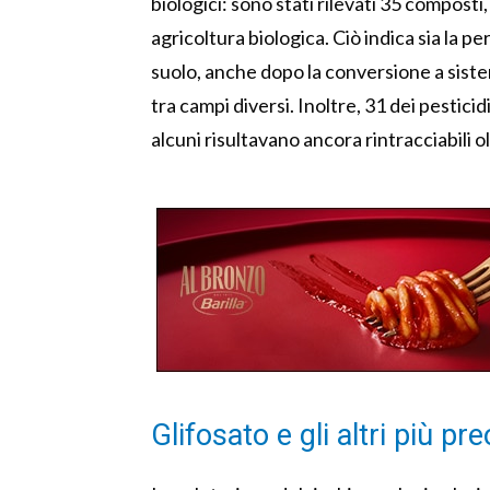
biologici: sono stati rilevati 35 composti,
agricoltura biologica. Ciò indica sia la 
suolo, anche dopo la conversione a sistemi
tra campi diversi. Inoltre, 31 dei pesticid
alcuni risultavano ancora rintracciabili o
Glifosato e gli altri più p