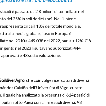
glifosato è tra i più preoccupanti
sticidi è passato da 2,8 milioni di tonnellate nel
to del 25% in soli dodici anni. Nell’Unione
 rappresenta circa il 13% del totale mondiale.
to alla media globale, l’uso in Europa è
late nel 2010 a 449.038 nel 2022, pari a +12%. Ciò
ingenti: nel 2023 risultavano autorizzati 444
n approvati e 43 sotto valutazione.
SoildiverAgro
, che coinvolge ricercatori di diversi
rnández Calviño dell’Università di Vigo, curato
, il quale ha analizzato la presenza di 614 pesticidi
buiti in otto Paesi con climi e suoli diversi: 93