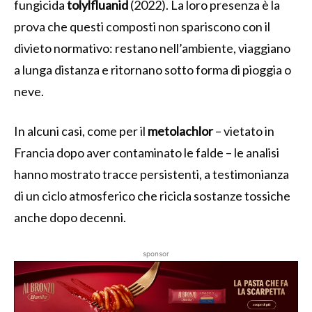
fungicida
tolylfluanid
(2022). La loro presenza è la
prova che questi composti non spariscono con il
divieto normativo: restano nell’ambiente, viaggiano
a lunga distanza e ritornano sotto forma di pioggia o
neve.
In alcuni casi, come per il
metolachlor
– vietato in
Francia dopo aver contaminato le falde – le analisi
hanno mostrato tracce persistenti, a testimonianza
di un ciclo atmosferico che ricicla sostanze tossiche
anche dopo decenni.
sponsor