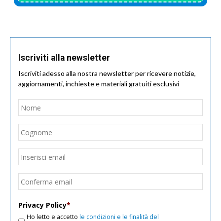
Iscriviti alla newsletter
Iscriviti adesso alla nostra newsletter per ricevere notizie,
aggiornamenti, inchieste e materiali gratuiti esclusivi
Nome
*
Nom
Cogn
Email
*
Inseri
email
Conf
email
Privacy Policy
*
Ho letto e accetto
le condizioni e le finalità del