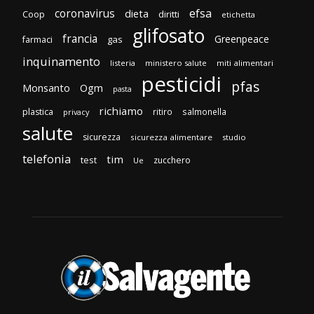
efsa
coronavirus
dieta
Coop
diritti
etichetta
glifosato
francia
Greenpeace
gas
farmaci
inquinamento
listeria
ministero salute
miti alimentari
pesticidi
pfas
Monsanto
Ogm
pasta
richiamo
plastica
ritiro
salmonella
privacy
salute
sicurezza
sicurezza alimentare
studio
telefonia
tim
test
zucchero
Ue