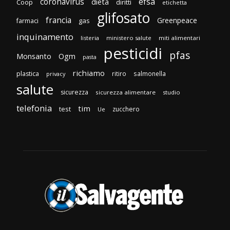
efsa
coronavirus
dieta
Coop
diritti
etichetta
glifosato
francia
Greenpeace
gas
farmaci
inquinamento
listeria
ministero salute
miti alimentari
pesticidi
pfas
Monsanto
Ogm
pasta
richiamo
plastica
ritiro
salmonella
privacy
salute
sicurezza
sicurezza alimentare
studio
telefonia
tim
test
zucchero
Ue