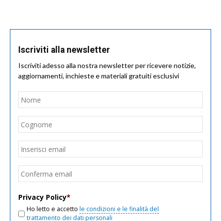
Iscriviti alla newsletter
Iscriviti adesso alla nostra newsletter per ricevere notizie,
aggiornamenti, inchieste e materiali gratuiti esclusivi
Nome
*
Nom
Cogn
Email
*
Inseri
email
Conf
email
Privacy Policy
*
Ho letto e accetto
le condizioni e le finalità del
trattamento dei dati personali