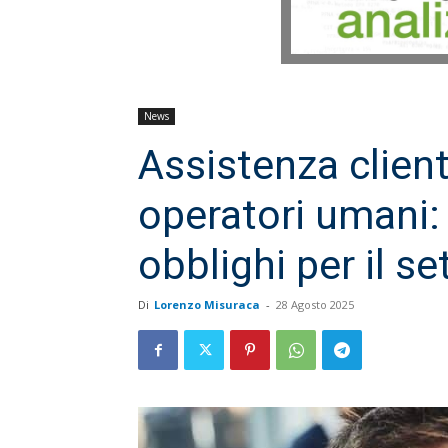
News
Assistenza client
operatori umani: 
obblighi per il se
Di
Lorenzo Misuraca
-
28 Agosto 2025