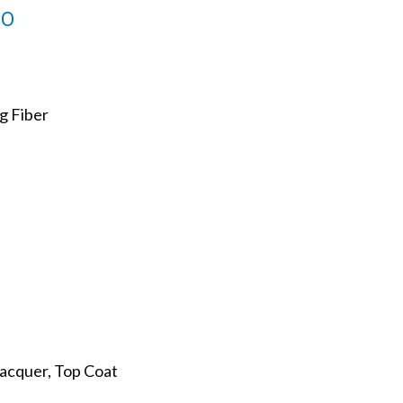
PO
g Fiber
Lacquer, Top Coat