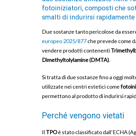
fotoiniziatori, composti che so
smalti di indurirsi rapidamente
Due sostanze tanto pericolose da esser
europeo 2025/877
che prevede come dal
vendere prodotti contenenti
Trimethyl
Dimethyltolylamine (DMTA)
.
Si tratta di due sostanze fino a oggi molt
utilizzate nei centri estetici come
fotoini
permettono al prodotto di indurirsi rap
Perché vengono vietati
Il
TPO
è stato classificato dall’ECHA (