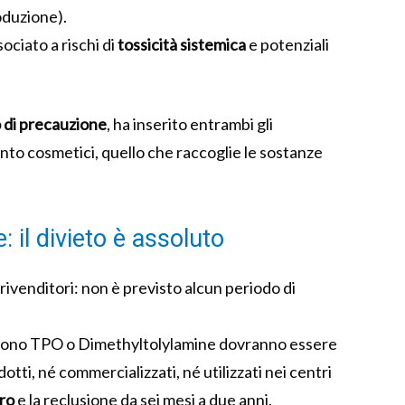
oduzione).
sociato a rischi di
tossicità sistemica
e potenziali
o di precauzione
, ha inserito entrambi gli
ento cosmetici, quello che raccoglie le sostanze
 il divieto è assoluto
ivenditori: non è previsto alcun periodo di
ngono TPO o Dimethyltolylamine dovranno essere
tti, né commercializzati, né utilizzati nei centri
uro
e la reclusione da sei mesi a due anni.