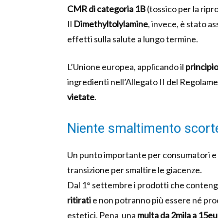
CMR di categoria 1B
(tossico per la ripr
Il
Dimethyltolylamine
, invece, è stato as
effetti sulla salute a lungo termine.
L’Unione europea, applicando il
principi
ingredienti nell’Allegato II del Regolam
vietate
.
Niente smaltimento scorte:
Un punto importante per consumatori e r
transizione per smaltire le giacenze.
Dal 1° settembre i prodotti che conte
ritirati
e non potranno più essere né prodo
estetici. Pena una
multa da 2mila a 15e