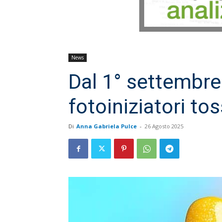
News
Dal 1° settembre
fotoiniziatori tos
Di
Anna Gabriela Pulce
-
26 Agosto 2025