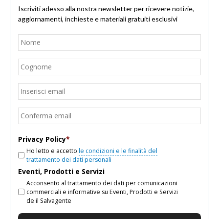
Iscriviti adesso alla nostra newsletter per ricevere notizie,
aggiornamenti, inchieste e materiali gratuiti esclusivi
Nome
*
Nom
Cogn
Email
*
Inseri
email
Conf
email
Privacy Policy
*
Ho letto e accetto
le condizioni e le finalità del
trattamento dei dati personali
Eventi, Prodotti e Servizi
Acconsento al trattamento dei dati per comunicazioni
commerciali e informative su Eventi, Prodotti e Servizi
de il Salvagente