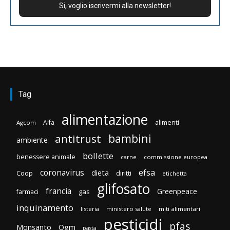
Tag
alimentazione
Aifa
alimenti
Agcom
bambini
antitrust
ambiente
bollette
benessere animale
carne
commissione europea
efsa
coronavirus
dieta
diritti
Coop
etichetta
glifosato
francia
Greenpeace
gas
farmaci
inquinamento
listeria
ministero salute
miti alimentari
pesticidi
pfas
Monsanto
Ogm
pasta