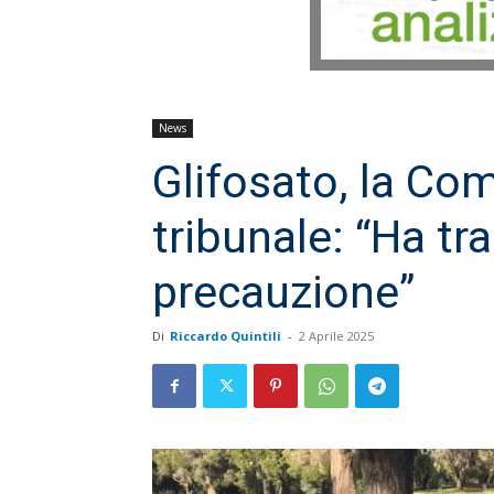
News
Glifosato, la Co
tribunale: “Ha tra
precauzione”
Di
Riccardo Quintili
-
2 Aprile 2025