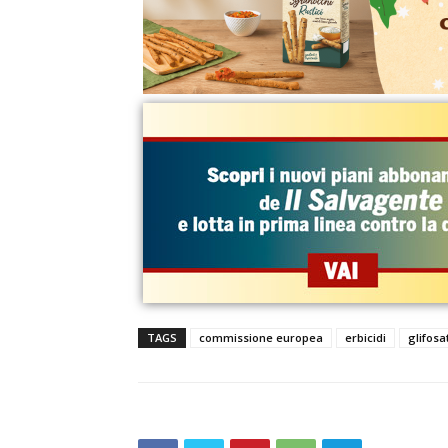
TAGS
commissione europea
erbicidi
glifosa