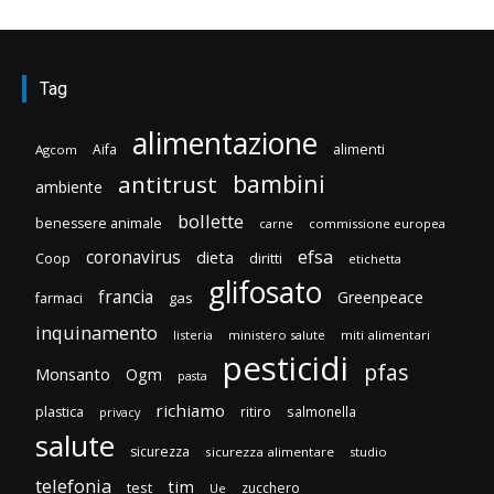
Tag
alimentazione
Aifa
alimenti
Agcom
bambini
antitrust
ambiente
bollette
benessere animale
carne
commissione europea
efsa
coronavirus
dieta
Coop
diritti
etichetta
glifosato
francia
Greenpeace
gas
farmaci
inquinamento
listeria
ministero salute
miti alimentari
pesticidi
pfas
Monsanto
Ogm
pasta
richiamo
plastica
ritiro
salmonella
privacy
salute
sicurezza
sicurezza alimentare
studio
telefonia
tim
test
zucchero
Ue