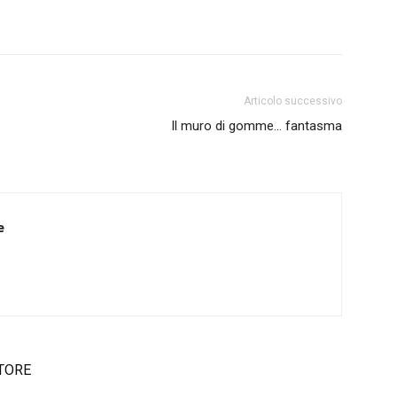
Articolo successivo
Il muro di gomme… fantasma
e
TORE