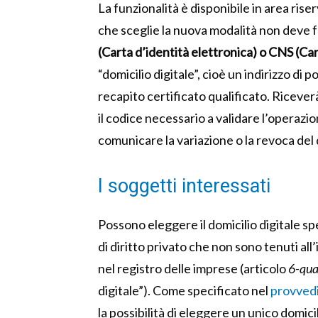
La funzionalità è disponibile in area riserv
che sceglie la nuova modalità non deve f
(Carta d’identità elettronica) o CNS (Car
“domicilio digitale”, cioè un indirizzo di p
recapito certificato qualificato. Riceverà
il codice necessario a validare l’operazio
comunicare la variazione o la revoca del 
I soggetti interessati
Possono eleggere il domicilio digitale spec
di diritto privato che non sono tenuti all’i
nel registro delle imprese (articolo
6-qua
digitale”). Come specificato nel
provved
la possibilità di eleggere un unico domicil