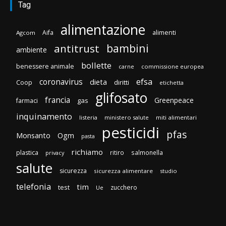
Tag
alimentazione
Aifa
alimenti
Agcom
bambini
antitrust
ambiente
bollette
benessere animale
carne
commissione europea
efsa
coronavirus
dieta
diritti
Coop
etichetta
glifosato
francia
Greenpeace
gas
farmaci
inquinamento
listeria
ministero salute
miti alimentari
pesticidi
pfas
Monsanto
Ogm
pasta
richiamo
plastica
ritiro
salmonella
privacy
salute
sicurezza
sicurezza alimentare
studio
telefonia
tim
test
zucchero
Ue