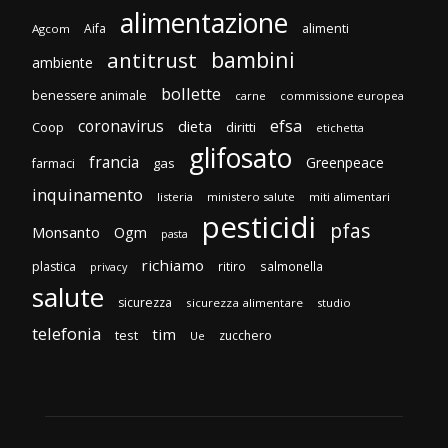
alimentazione
Aifa
alimenti
Agcom
bambini
antitrust
ambiente
bollette
benessere animale
carne
commissione europea
efsa
coronavirus
dieta
Coop
diritti
etichetta
glifosato
francia
Greenpeace
gas
farmaci
inquinamento
listeria
ministero salute
miti alimentari
pesticidi
pfas
Monsanto
Ogm
pasta
richiamo
plastica
ritiro
salmonella
privacy
salute
sicurezza
sicurezza alimentare
studio
telefonia
tim
test
zucchero
Ue