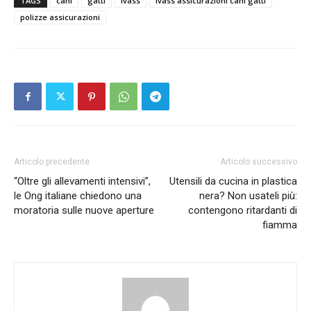
TAGS
cani
gatti
ivass
Ivass assicurazioni cani gatti
polizze assicurazioni
Articolo precedente
Articolo successivo
“Oltre gli allevamenti intensivi”,
Utensili da cucina in plastica
le Ong italiane chiedono una
nera? Non usateli più:
moratoria sulle nuove aperture
contengono ritardanti di
fiamma