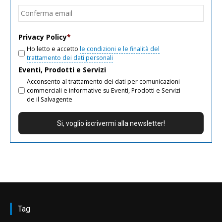
email
Conf
email
Privacy Policy
*
Ho letto e accetto
le condizioni e le finalità del
trattamento dei dati personali
Eventi, Prodotti e Servizi
Acconsento al trattamento dei dati per comunicazioni
commerciali e informative su Eventi, Prodotti e Servizi
de il Salvagente
Tag