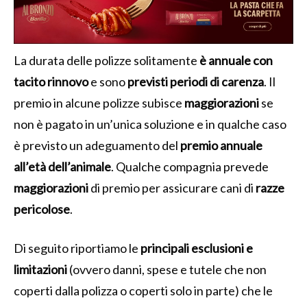
La durata delle polizze solitamente
è annuale con
tacito rinnovo
e sono
previsti periodi di carenza
. Il
premio in alcune polizze subisce
maggiorazioni
se
non è pagato in un’unica soluzione e in qualche caso
è previsto un adeguamento del
premio annuale
all’età dell’animale
. Qualche compagnia prevede
maggiorazioni
di premio per assicurare cani di
razze
pericolose
.
Di seguito riportiamo le
principali esclusioni e
limitazioni
(ovvero danni, spese e tutele che non
coperti dalla polizza o coperti solo in parte) che le