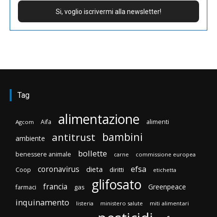
Tag
alimentazione
Aifa
alimenti
Agcom
bambini
antitrust
ambiente
bollette
benessere animale
carne
commissione europea
efsa
coronavirus
dieta
diritti
Coop
etichetta
glifosato
francia
Greenpeace
gas
farmaci
inquinamento
listeria
ministero salute
miti alimentari