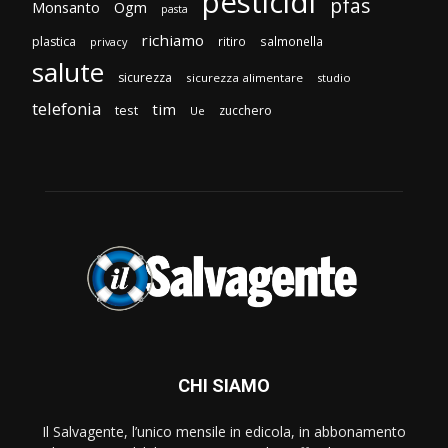
pesticidi
pfas
Monsanto
Ogm
pasta
richiamo
plastica
ritiro
salmonella
privacy
salute
sicurezza
sicurezza alimentare
studio
telefonia
tim
test
zucchero
Ue
CHI SIAMO
Il Salvagente, l’unico mensile in edicola, in abbonamento