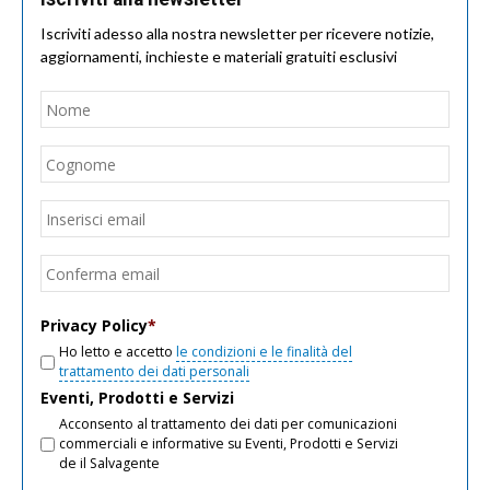
Iscriviti adesso alla nostra newsletter per ricevere notizie,
aggiornamenti, inchieste e materiali gratuiti esclusivi
Nome
*
Nom
Cogn
Email
*
Inseri
email
Conf
email
Privacy Policy
*
Ho letto e accetto
le condizioni e le finalità del
trattamento dei dati personali
Eventi, Prodotti e Servizi
Acconsento al trattamento dei dati per comunicazioni
commerciali e informative su Eventi, Prodotti e Servizi
de il Salvagente