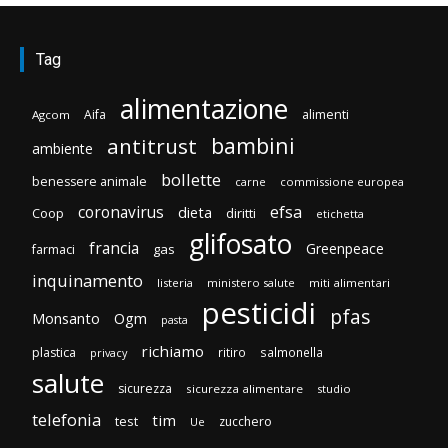
Tag
alimentazione
Aifa
alimenti
Agcom
bambini
antitrust
ambiente
bollette
benessere animale
carne
commissione europea
efsa
coronavirus
dieta
Coop
diritti
etichetta
glifosato
francia
Greenpeace
gas
farmaci
inquinamento
listeria
ministero salute
miti alimentari
pesticidi
pfas
Monsanto
Ogm
pasta
richiamo
plastica
ritiro
salmonella
privacy
salute
sicurezza
sicurezza alimentare
studio
telefonia
tim
test
zucchero
Ue