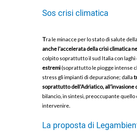
Sos crisi climatica
T
ra le minacce per lo stato di salute dell
anche l’accelerata della crisi climatica n
colpito soprattutto il sud Italia con laghi
estremi
(soprattutto le piogge intense c
stress gli impianti di depurazione; dalla
t
soprattutto dell’Adriatico, all’invasione 
bilancio, in sintesi, preoccupante quell
intervenire.
La proposta di Legambient