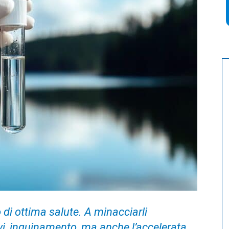
 di ottima salute. A minacciarli
i, inquinamento, ma anche l’accelerata