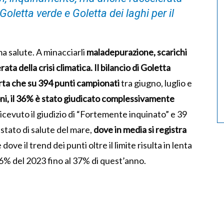
i Goletta verde e Goletta dei laghi per il
ma salute. A minacciarli
maladepurazione, scarichi
ta della crisi climatica. Il bilancio di Goletta
rta c
he su 394 punti campionati
tra giugno, luglio e
i, il 36% è stato giudicato complessivamente
cevuto il giudizio di “Fortemente inquinato” e 39
stato di salute del mare,
dove in media si registra
 dove il trend dei punti oltre il limite risulta in lenta
6% del 2023 fino al 37% di quest’anno.