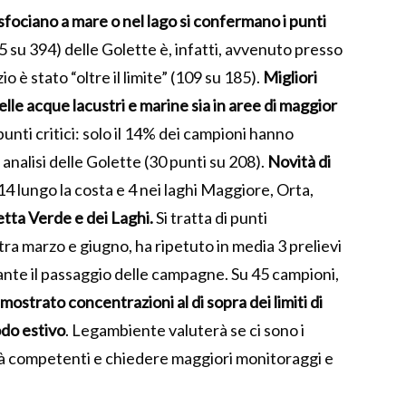
 sfociano a mare o nel lago si confermano i punti
85 su 394) delle Golette è, infatti, avvenuto presso
zio è stato “oltre il limite” (109 su 185).
Migliori
nelle acque lacustri e marine sia in aree di maggior
punti critici: solo il 14% dei campioni hanno
 analisi delle Golette (30 punti su 208).
Novità di
14 lungo la costa e 4 nei laghi Maggiore, Orta,
tta Verde e dei Laghi.
Si tratta di punti
ra marzo e giugno, ha ripetuto in media 3 prelievi
rante il passaggio delle campagne. Su 45 campioni,
ostrato concentrazioni al di sopra dei limiti di
odo estivo
. Legambiente valuterà se ci sono i
ità competenti e chiedere maggiori monitoraggi e