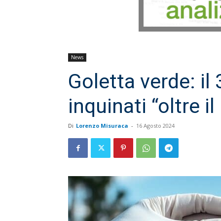
News
Goletta verde: il
inquinati “oltre il
Di
Lorenzo Misuraca
-
16 Agosto 2024