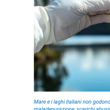
Mare e i laghi italiani non godono
maladepurazione, scarichi abusiv