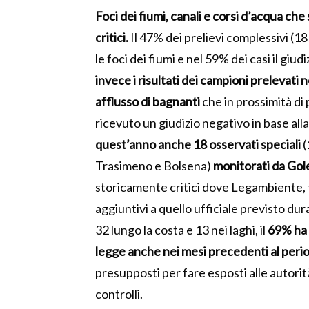
Foci dei fiumi, canali e corsi d’acqua che
critici.
Il 47% dei prelievi complessivi (1
le foci dei fiumi e nel 59% dei casi il giudi
invece i risultati dei campioni prelevati 
afflusso di bagnanti
che in prossimità di 
ricevuto un giudizio negativo in base alla
quest’anno anche 18 osservati speciali
(
Trasimeno e Bolsena)
monitorati da Gole
storicamente critici dove Legambiente, t
aggiuntivi a quello ufficiale previsto du
32 lungo la costa e 13 nei laghi, il
69% ha m
legge anche nei mesi precedenti al peri
presupposti per fare esposti alle autor
controlli.