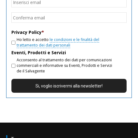
Inseri
email
Conf
email
Privacy Policy
*
Ho letto e accetto
le condizioni e le finalità del
trattamento dei dati personali
Eventi, Prodotti e Servizi
Acconsento al trattamento dei dati per comunicazioni
commerciali e informative su Eventi, Prodotti e Servizi
de il Salvagente