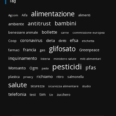
Tag
alimentazione
Aifa
alimenti
Agcom
bambini
antitrust
ambiente
bollette
benessere animale
carne
commissione europea
efsa
coronavirus
dieta
Coop
diritti
etichetta
glifosato
francia
Greenpeace
gas
farmaci
inquinamento
listeria
ministero salute
miti alimentari
pesticidi
pfas
Monsanto
Ogm
pasta
richiamo
plastica
ritiro
salmonella
privacy
salute
sicurezza
sicurezza alimentare
studio
telefonia
tim
test
zucchero
Ue