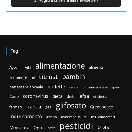
Tag
alimentazione
Aifa
alimenti
Agcom
bambini
antitrust
ambiente
bollette
benessere animale
carne
commissione europea
efsa
coronavirus
dieta
diritti
Coop
etichetta
glifosato
francia
Greenpeace
gas
farmaci
inquinamento
listeria
ministero salute
miti alimentari
pesticidi
pfas
Monsanto
Ogm
pasta