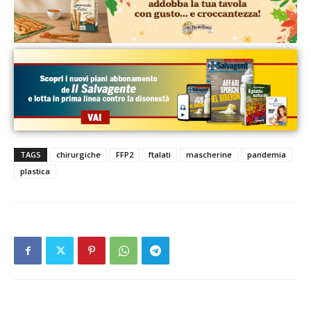
TAGS
chirurgiche
FFP2
ftalati
mascherine
pandemia
plastica