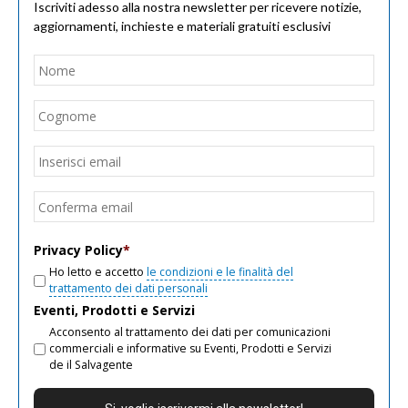
Iscriviti adesso alla nostra newsletter per ricevere notizie,
aggiornamenti, inchieste e materiali gratuiti esclusivi
Nome
*
Nom
Cogn
Email
*
Inseri
email
Conf
email
Privacy Policy
*
Ho letto e accetto
le condizioni e le finalità del
trattamento dei dati personali
Eventi, Prodotti e Servizi
Acconsento al trattamento dei dati per comunicazioni
commerciali e informative su Eventi, Prodotti e Servizi
de il Salvagente