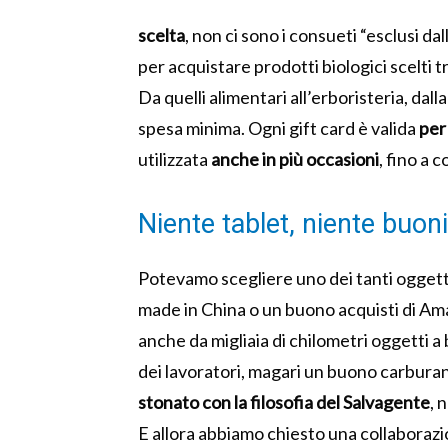
scelta
, non ci sono i consueti “esclusi da
per acquistare prodotti biologici scelti tra
Da quelli alimentari all’erboristeria, dal
spesa minima. Ogni gift card è valida
per
utilizzata
anche in più occasioni
, fino a 
Niente tablet, niente buo
Potevamo scegliere uno dei tanti oggetti
made in China o un buono acquisti di Amaz
anche da migliaia di chilometri oggetti a
dei lavoratori, magari un buono carbura
stonato con la filosofia del Salvagente
, 
E allora abbiamo chiesto una collaborazio