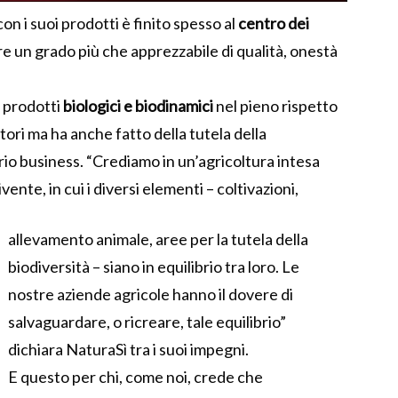
n i suoi prodotti è finito spesso al
centro dei
 un grado più che apprezzabile di qualità, onestà
 prodotti
biologici e biodinamici
nel pieno rispetto
ori ma ha anche fatto della tutela della
prio business. “Crediamo in un’agricoltura intesa
nte, in cui i diversi elementi – coltivazioni,
allevamento animale, aree per la tutela della
biodiversità – siano in equilibrio tra loro. Le
nostre aziende agricole hanno il dovere di
salvaguardare, o ricreare, tale equilibrio”
dichiara NaturaSì tra i suoi impegni.
E questo per chi, come noi, crede che