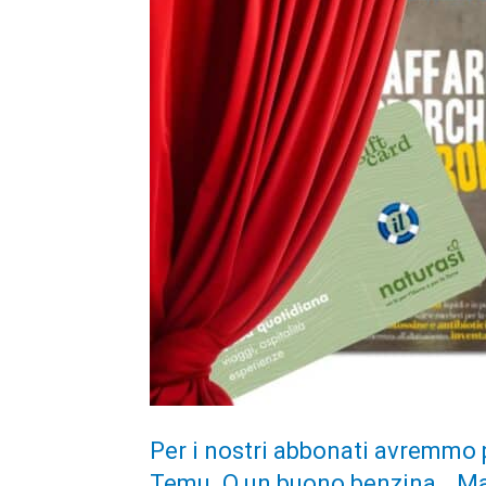
Per i nostri abbonati avremmo
Temu. O un buono benzina… Ma no