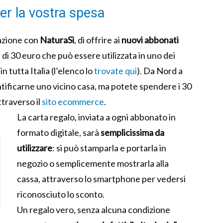
er la vostra spesa
razione con
NaturaSì
, di offrire ai
nuovi abbonati
 di 30 euro che può essere utilizzata in uno dei
n tutta Italia (l’elenco lo
trovate qui
). Da Nord a
ntificarne uno vicino casa, ma potete spendere i 30
traverso il
sito ecommerce
.
La carta regalo, inviata a ogni abbonato in
formato digitale, sarà
semplicissima da
utilizzare
: si può stamparla e portarla in
negozio o semplicemente mostrarla alla
cassa, attraverso lo smartphone per vedersi
riconosciuto lo sconto.
Un regalo vero, senza alcuna condizione