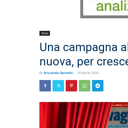
News
Una campagna a
nuova, per cresc
Di
Riccardo Quintili
-
29 Aprile 2024