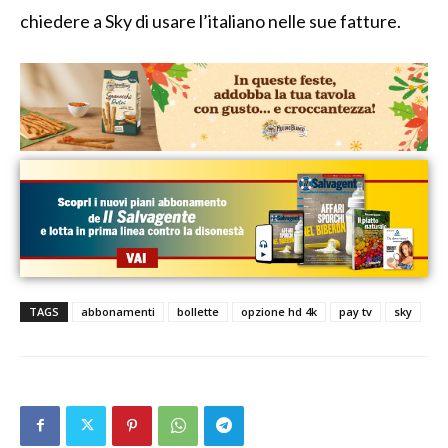
chiedere a Sky di usare l’italiano nelle sue fatture.
TAGS
abbonamenti
bollette
opzione hd 4k
pay tv
sky