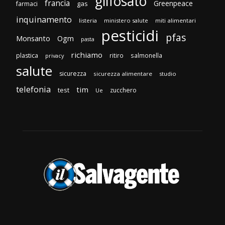
glifosato
francia
Greenpeace
gas
farmaci
inquinamento
listeria
ministero salute
miti alimentari
pesticidi
pfas
Monsanto
Ogm
pasta
richiamo
plastica
ritiro
salmonella
privacy
salute
sicurezza
sicurezza alimentare
studio
telefonia
tim
test
zucchero
Ue