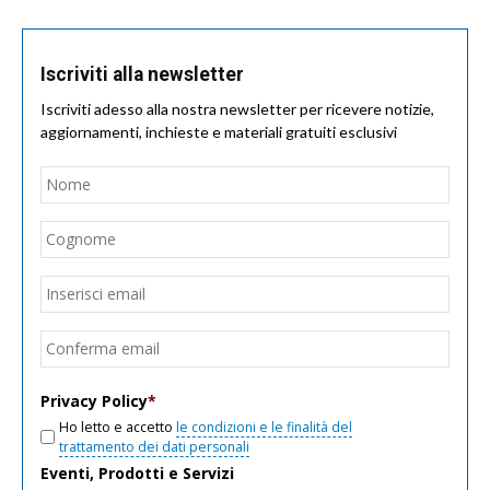
Iscriviti alla newsletter
Iscriviti adesso alla nostra newsletter per ricevere notizie,
aggiornamenti, inchieste e materiali gratuiti esclusivi
Nome
*
Nom
Cogn
Email
*
Inseri
email
Conf
email
Privacy Policy
*
Ho letto e accetto
le condizioni e le finalità del
trattamento dei dati personali
Eventi, Prodotti e Servizi