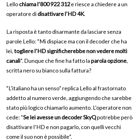
Lello
chiama l’800 922 312
e riesce a chiedere a un
operatore di
disattivare l’HD 4K
.
La risposta è tanto disarmante da lasciare senza
parole Lello: “Mi dispiace ma con il decoder che ha
lei,
togliere l’HD significherebbe non vedere molti
canali
”. Dunque che fine ha fatto la
parola opzione
,
scritta nero su bianco sulla fattura?
“L’italiano ha un senso” replica Lello al frastornato
addetto al numero verde, aggiungendo che sarebbe
stato più logico chiamarlo aumento. L’operatore non
cede: “
Se lei avesse un decoder SkyQ
potrebbe però
disattivare l’HD e non pagarlo, con quelli vecchi
come il suo non è possibile”.