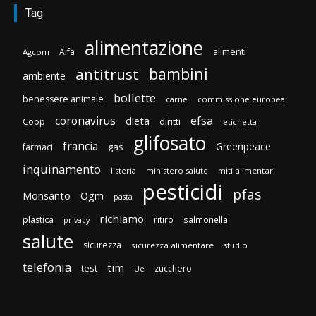
Tag
alimentazione
Aifa
alimenti
Agcom
bambini
antitrust
ambiente
bollette
benessere animale
carne
commissione europea
efsa
coronavirus
dieta
diritti
Coop
etichetta
glifosato
francia
Greenpeace
gas
farmaci
inquinamento
listeria
ministero salute
miti alimentari
pesticidi
pfas
Monsanto
Ogm
pasta
richiamo
plastica
ritiro
salmonella
privacy
salute
sicurezza
sicurezza alimentare
studio
telefonia
tim
test
zucchero
Ue