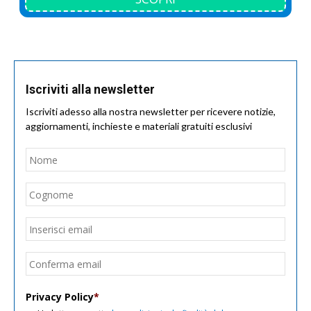
Iscriviti alla newsletter
Iscriviti adesso alla nostra newsletter per ricevere notizie,
aggiornamenti, inchieste e materiali gratuiti esclusivi
Nome
*
Nom
Cogn
Email
*
Inseri
email
Conf
email
Privacy Policy
*