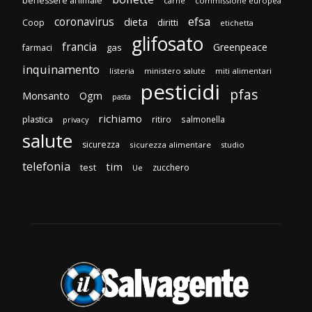
benessere animale
carne
commissione europea
efsa
coronavirus
dieta
diritti
Coop
etichetta
glifosato
francia
Greenpeace
gas
farmaci
inquinamento
listeria
ministero salute
miti alimentari
pesticidi
pfas
Monsanto
Ogm
pasta
richiamo
plastica
ritiro
salmonella
privacy
salute
sicurezza
sicurezza alimentare
studio
telefonia
tim
test
zucchero
Ue