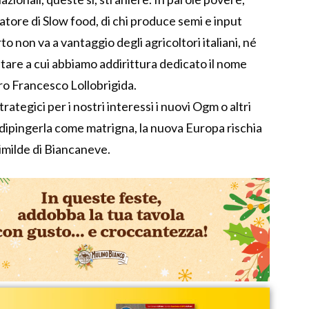
atore di Slow food, di chi produce semi e input
to non va a vantaggio degli agricoltori italiani, né
tare a cui abbiamo addirittura dedicato il nome
ro Francesco Lollobrigida.
ategici per i nostri interessi i nuovi Ogm o altri
di dipingerla come matrigna, la nuova Europa rischia
rimilde di Biancaneve.