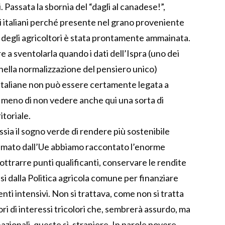
 Passata la sbornia del “dagli al canadese!”,
i italiani perché presente nel grano proveniente
” degli agricoltori è stata prontamente ammainata.
 a sventolarla quando i dati dell’Ispra (uno dei
 nella normalizzazione del pensiero unico)
italiane non può essere certamente legata a
A meno di non vedere anche qui una sorta di
itoriale.
ssia il sogno verde di rendere più sostenibile
lamato dall’Ue abbiamo raccontato l’enorme
ottrarre punti qualificanti, conservare le rendite
esi dalla Politica agricola comune per finanziare
nti intensivi. Non si trattava, come non si tratta
ri di interessi tricolori che, sembrerà assurdo, ma
nazionali, queste sì, straniere. In parole povere,