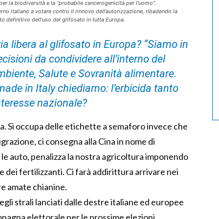
 per la biodiversità e la “probabile cancerogenicità per l’uomo”.
rno italiano a votare contro il rinnovo dell’autorizzazione, ribadendo la
to definitivo dell’uso del glifosato in tutta Europa.
ia libera al glifosato in Europa? “Siamo in
ecisioni da condividere all’interno del
mbiente, Salute e Sovranità alimentare.
made in Italy chiediamo: l’erbicida tanto
nteresse nazionale?
a. Si occupa delle etichette a semaforo invece che
igrazione, ci consegna alla Cina in nome di
 le auto, penalizza la nostra agricoltura imponendo
 dei fertilizzanti. Ci farà addirittura arrivare nei
stre amate chianine.
i strali lanciati dalle destre italiane ed europee
mpagna elettorale per le prossime elezioni