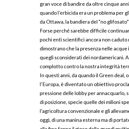
gran voce di bandire da oltre cinque anni.
quando l’erbicida era un problema per gl
da Ottawa, la bandiera del “no glifosato
Forse perché sarebbe difficile continuare
pochi enti scientifici ancora non caduto
dimostrano che la presenza nelle acque 
quegli sconsiderati dei nordamericani. 
complotto contro la nostra integrità terr
In questi anni, da quando il Green deal, o
l’Europa, è diventato un obiettivo proc
pressione delle lobby per annacquarlo, s
di posizione, specie quelle dei milioni sp
l’agricoltura convenzionale e gli allevame
oggi, di una manina esterna ma di portato
alla fine fanno il gioco delle grandi multi