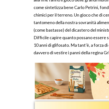
come sintetizza bene Carlo Petrini, fond
chimici per il terreno. Un gioco che di cer
tantomeno della nostra sovranità alimen
(come bastasse) del dicastero del minist
Difficile capire quanto possano essere str
10 anni di glifosato. Ma tant’è, a forza 
davvero di vestire i panni della regina G