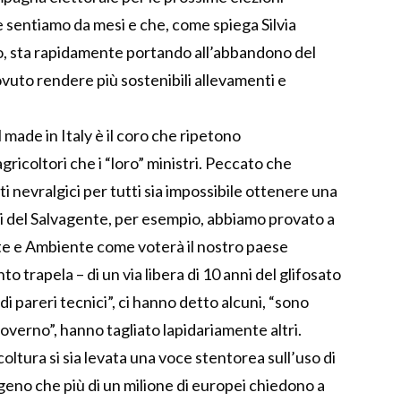
 sentiamo da mesi e che, come spiega Silvia
ro, sta rapidamente portando all’abbandono del
vuto rendere più sostenibili allevamenti e
 made in Italy è il coro che ripetono
gricoltori che i “loro” ministri. Peccato che
ti nevralgici per tutti sia impossibile ottenere una
Noi del Salvagente, per esempio, abbiamo provato a
lute e Ambiente come voterà il nostro paese
o trapela – di un via libera di 10 anni del glifosato
di pareri tecnici”, ci hanno detto alcuni, “sono
governo”, hanno tagliato lapidariamente altri.
oltura si sia levata una voce stentorea sull’uso di
no che più di un milione di europei chiedono a