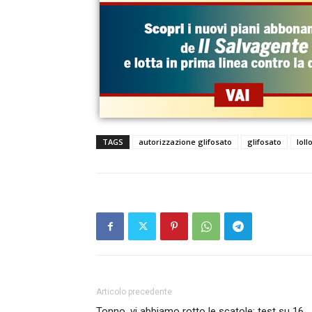
TAGS
autorizzazione glifosato
glifosato
loll
Articolo precedente
Tonno, vi abbiamo rotto le scatole: test su 16