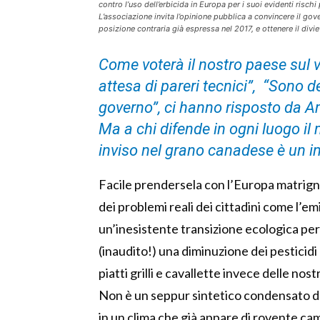
contro l’uso dell’erbicida in Europa per i suoi evidenti rischi
L’associazione invita l’opinione pubblica a convincere il gove
posizione contraria già espressa nel 2017, e ottenere il divie
Come voterà il nostro paese sul v
attesa di pareri tecnici”, “Sono d
governo”, ci hanno risposto da A
Ma a chi difende in ogni luogo il 
inviso nel grano canadese è un i
Facile prendersela con l’Europa matrign
dei problemi reali dei cittadini come l’em
un’inesistente transizione ecologica per
(inaudito!) una diminuzione dei pesticidi e
piatti grilli e cavallette invece delle no
Non è un seppur sintetico condensato degl
in un clima che già appare di rovente ca