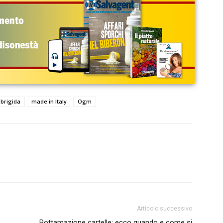
obrigida
made in Italy
Ogm
Articolo successivo
Rottamazione cartelle: ecco quando e come si