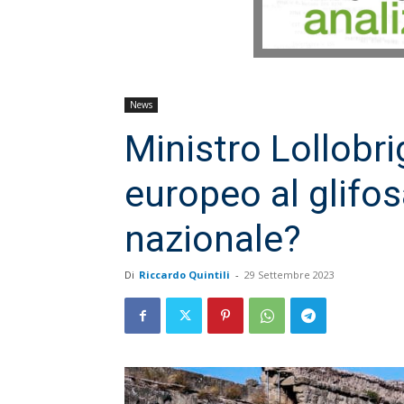
News
Ministro Lollobrig
europeo al glifos
nazionale?
Di
Riccardo Quintili
-
29 Settembre 2023