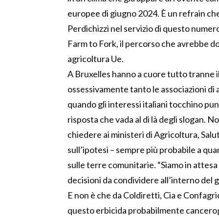
europee di giugno 2024. È un refrain che
Perdichizzi nel servizio di questo nume
Farm to Fork, il percorso che avrebbe do
agricoltura Ue.
A Bruxelles hanno a cuore tutto tranne il
ossessivamente tanto le associazioni di a
quando gli interessi italiani tocchino pun
risposta che vada al di là degli slogan. 
chiedere ai ministeri di Agricoltura, Sa
sull’ipotesi – sempre più probabile a quant
sulle terre comunitarie. “Siamo in attesa 
decisioni da condividere all’interno del 
E non è che da Coldiretti, Cia e Confagric
questo erbicida probabilmente canceroge