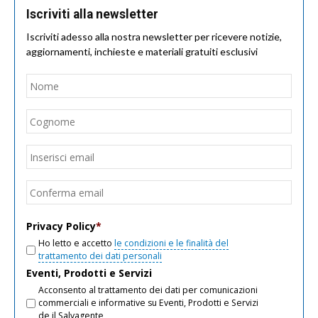
Iscriviti alla newsletter
Iscriviti adesso alla nostra newsletter per ricevere notizie,
aggiornamenti, inchieste e materiali gratuiti esclusivi
Nome
*
Nom
Cogn
Email
*
Inseri
email
Conf
email
Privacy Policy
*
Ho letto e accetto
le condizioni e le finalità del
trattamento dei dati personali
Eventi, Prodotti e Servizi
Acconsento al trattamento dei dati per comunicazioni
commerciali e informative su Eventi, Prodotti e Servizi
de il Salvagente