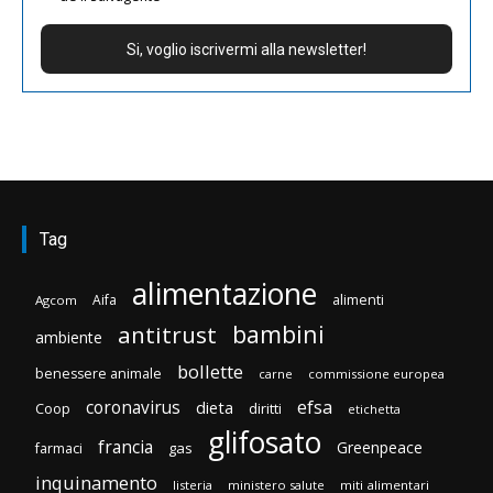
Tag
alimentazione
Aifa
alimenti
Agcom
bambini
antitrust
ambiente
bollette
benessere animale
carne
commissione europea
efsa
coronavirus
dieta
Coop
diritti
etichetta
glifosato
francia
Greenpeace
gas
farmaci
inquinamento
listeria
ministero salute
miti alimentari