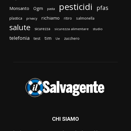
pesticidi
pfas
Monsanto
Ogm
pasta
richiamo
plastica
ritiro
salmonella
privacy
salute
sicurezza
sicurezza alimentare
studio
telefonia
tim
test
zucchero
Ue
CHI SIAMO