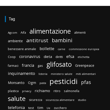
Tag
alimentazione
Aifa
alimenti
Agcom
bambini
antitrust
ambiente
bollette
benessere animale
carne
commissione europea
efsa
coronavirus
dieta
diritti
Coop
etichetta
glifosato
francia
Greenpeace
gas
farmaci
inquinamento
listeria
ministero salute
miti alimentari
pesticidi
pfas
Monsanto
Ogm
pasta
richiamo
plastica
ritiro
salmonella
privacy
salute
sicurezza
sicurezza alimentare
studio
telefonia
tim
test
zucchero
Ue