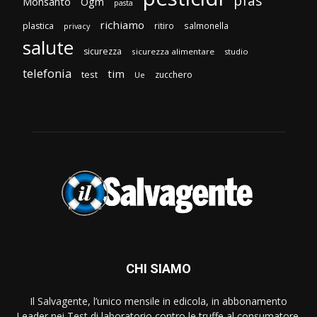
pfas
Monsanto
Ogm
pasta
richiamo
plastica
ritiro
salmonella
privacy
salute
sicurezza
sicurezza alimentare
studio
telefonia
tim
test
zucchero
Ue
CHI SIAMO
Il Salvagente, l’unico mensile in edicola, in abbonamento
Leader nei Test di laboratorio contro le truffe al consumatore.