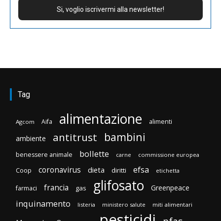
Tag
alimentazione
Aifa
alimenti
Agcom
bambini
antitrust
ambiente
bollette
benessere animale
carne
commissione europea
efsa
coronavirus
dieta
diritti
Coop
etichetta
glifosato
francia
Greenpeace
gas
farmaci
inquinamento
listeria
ministero salute
miti alimentari
pesticidi