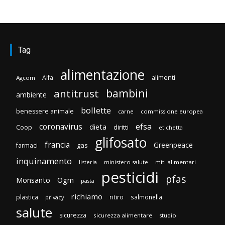
Tag
alimentazione
Aifa
alimenti
Agcom
bambini
antitrust
ambiente
bollette
benessere animale
carne
commissione europea
efsa
coronavirus
dieta
diritti
Coop
etichetta
glifosato
francia
Greenpeace
gas
farmaci
inquinamento
listeria
ministero salute
miti alimentari
pesticidi
pfas
Monsanto
Ogm
pasta
richiamo
plastica
ritiro
salmonella
privacy
salute
sicurezza
sicurezza alimentare
studio