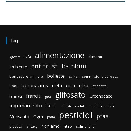
Tag
alimentazione
Aifa
alimenti
Agcom
bambini
antitrust
ambiente
bollette
benessere animale
carne
commissione europea
efsa
coronavirus
dieta
diritti
Coop
etichetta
glifosato
francia
Greenpeace
gas
farmaci
inquinamento
listeria
ministero salute
miti alimentari
pesticidi
pfas
Monsanto
Ogm
pasta
richiamo
plastica
ritiro
salmonella
privacy