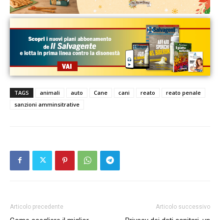
TAGS
animali
auto
Cane
cani
reato
reato penale
sanzioni amminsitrative
Articolo precedente
Articolo successivo