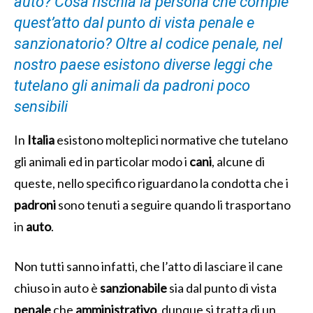
auto? Cosa rischia la persona che compie
quest’atto dal punto di vista penale e
sanzionatorio? Oltre al codice penale, nel
nostro paese esistono diverse leggi che
tutelano gli animali da padroni poco
sensibili
In
Italia
esistono molteplici normative che tutelano
gli animali ed in particolar modo i
cani
, alcune di
queste, nello specifico riguardano la condotta che i
padroni
sono tenuti a seguire quando li trasportano
in
auto
.
Non tutti sanno infatti, che l’atto di lasciare il cane
chiuso in auto è
sanzionabile
sia dal punto di vista
penale
che
amministrativo
, dunque si tratta di un