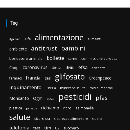
Tag
alimentazione
Aifa
alimenti
Agcom
bambini
antitrust
ambiente
bollette
benessere animale
carne
commissione europea
efsa
coronavirus
dieta
diritti
Coop
etichetta
glifosato
francia
Greenpeace
gas
farmaci
inquinamento
listeria
ministero salute
miti alimentari
pesticidi
pfas
Monsanto
Ogm
pasta
richiamo
plastica
ritiro
salmonella
privacy
salute
sicurezza
sicurezza alimentare
studio
telefonia
tim
test
zucchero
Ue