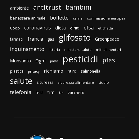
bambini
antitrust
ambiente
bollette
benessere animale
carne
commissione europea
efsa
coronavirus
dieta
diritti
Coop
etichetta
glifosato
francia
Greenpeace
gas
farmaci
inquinamento
listeria
ministero salute
miti alimentari
pesticidi
pfas
Monsanto
Ogm
pasta
richiamo
plastica
ritiro
salmonella
privacy
salute
sicurezza
sicurezza alimentare
studio
telefonia
tim
test
zucchero
Ue