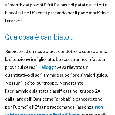
alimenti: dai prodotti fritti a base di patate alle fette
biscottate e i biscotti passando per il pane morbido e
i cracker.
Qualcosa è cambiato…
Rispetto ad un nostro test condotto lo scorso anno,
la situazione è migliorata. Lo scorso anno, infatti, la
prova sui cereali
Kellogg
aveva rilevato un
quantitativo di acrilammide superiore ai valori guida.
Nessun illecito, purtroppo. Nonostante
l’acrilammide sia stata classificata nel gruppo 2A
dalla Iarc dell’Oms come “probabile cancerogeno
per l’uomo” e l’Efsa ne raccomanda l’assenza,
non
esiste un vero e proprio limite di legge
,
ma solo delle