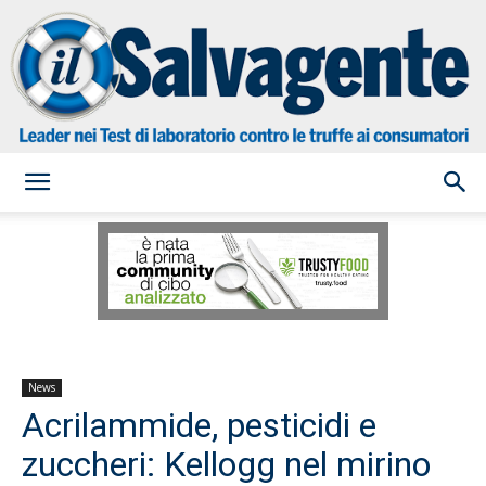
il
Salvagente
News
Acrilammide, pesticidi e
zuccheri: Kellogg nel mirino