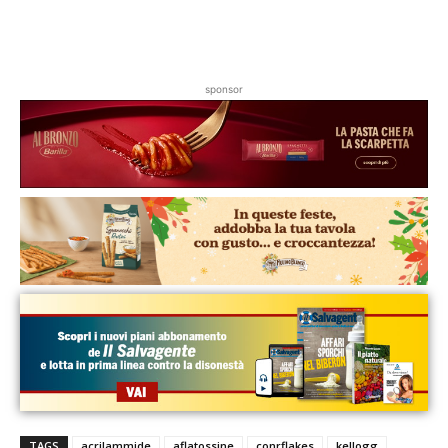
sponsor
TAGS
acrilammide
aflatossine
conrflakes
kellogg