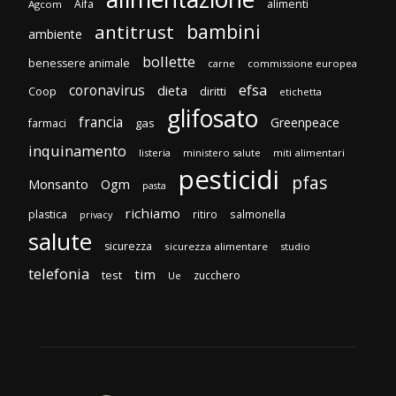
Aifa
alimenti
Agcom
bambini
antitrust
ambiente
bollette
benessere animale
carne
commissione europea
efsa
coronavirus
dieta
diritti
Coop
etichetta
glifosato
francia
Greenpeace
gas
farmaci
inquinamento
listeria
ministero salute
miti alimentari
pesticidi
pfas
Monsanto
Ogm
pasta
richiamo
plastica
ritiro
salmonella
privacy
salute
sicurezza
sicurezza alimentare
studio
telefonia
tim
test
zucchero
Ue