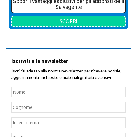
Scopri i vantaggi esclusivi per gli abbonati de Il
Salvagente
SCOPRI
Iscriviti alla newsletter
Iscriviti adesso alla nostra newsletter per ricevere notizie,
aggiornamenti, inchieste e materiali gratuiti esclusivi
Nome
*
Nom
Cogn
Email
*
Inseri
email
Conf