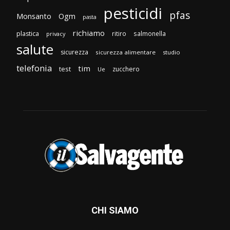
pesticidi
pfas
Monsanto
Ogm
pasta
richiamo
plastica
ritiro
salmonella
privacy
salute
sicurezza
sicurezza alimentare
studio
telefonia
tim
test
zucchero
Ue
CHI SIAMO