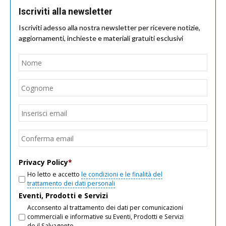
Iscriviti alla newsletter
Iscriviti adesso alla nostra newsletter per ricevere notizie,
aggiornamenti, inchieste e materiali gratuiti esclusivi
Nome
*
Nom
Cogn
Email
*
Inseri
email
Conf
email
Privacy Policy
*
Ho letto e accetto
le condizioni e le finalità del
trattamento dei dati personali
Eventi, Prodotti e Servizi
Acconsento al trattamento dei dati per comunicazioni
commerciali e informative su Eventi, Prodotti e Servizi
de il Salvagente