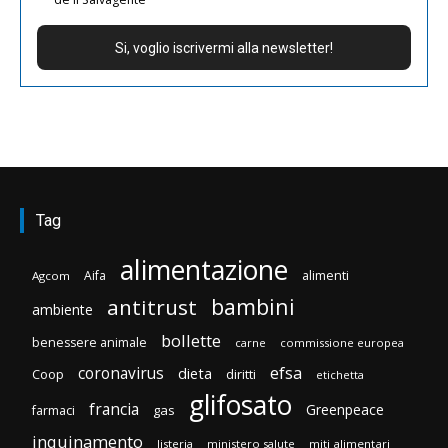
Tag
alimentazione
Aifa
alimenti
Agcom
bambini
antitrust
ambiente
bollette
benessere animale
carne
commissione europea
efsa
coronavirus
dieta
Coop
diritti
etichetta
glifosato
francia
Greenpeace
gas
farmaci
inquinamento
listeria
ministero salute
miti alimentari