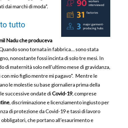
ati dai marchi di moda”.
to tutto
amil Nadu che produceva
Quando sono tornata in fabbrica… sono stata
no, nonostante fossi incinta di solo tre mesi.
In
do di maternità solo nell’ultimo mese di gravidanza,
 con mio figlio mentre mi pagavo”.
Mentre le
ano le molestie su base giornaliera prima della
 le successive ondate di
Covid-19
, comprese
utine
, discriminazione e licenziamento ingiusto per
anza di protezione da Covid-19 e tassi di lavoro
e obbligatori, che portano all’esaurimento e