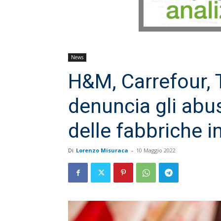
News
H&M, Carrefour, T
denuncia gli abusi
delle fabbriche i
Di
Lorenzo Misuraca
-
10 Maggio 2022