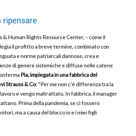
 ripensare
ss & Human Rights Resource Center, – come il
legia il profitto a breve termine, combinato con
guata e norme patriarcali dannose, crea e
olenze di genere sistemiche e diffuse nelle catene
conferma
Pia, impiegata in una fabbrica del
vi Strauss & Co
: “Per me non c’è differenza tra la
i lavoro e vengo maltrattato. In fabbrica, il manager
trattano. Prima della pandemia, se ci fossero
itori, ma a causa del blocco io e i miei figli