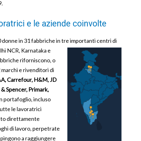
9.
ratrici e le aziende coinvolte
 donne in 31 fabbriche in tre importanti centri di
elhi NCR, Karnataka e
bbriche riforniscono, o
archi e rivenditori di
&A, Carrefour, H&M, JD
s & Spencer, Primark,
in portafoglio, incluso
utte le lavoratrici
bito direttamente
oghi di lavoro, perpetrate
 spingono a raggiungere