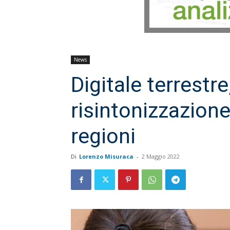
News
Digitale terrestre
risintonizzazione 
regioni
Di
Lorenzo Misuraca
-
2 Maggio 2022