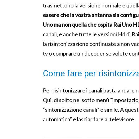
trasmettono la versione normale e quel
essere che la vostra antenna sia configur
Uno ma non quella che ospita Rai Uno H
canali, e anche tutte le versioni Hd di Ra
la risintonizzazione continuate a non ved
tv o comprare un decoder se volete conti
Come fare per risintonizza
Per risintonizzare i canali basta andare 
Qui, di solito nel sotto menù “impostazion
“sintonizzazione canali” o simile. A ques
automatica” e lasciar fare al televisore.