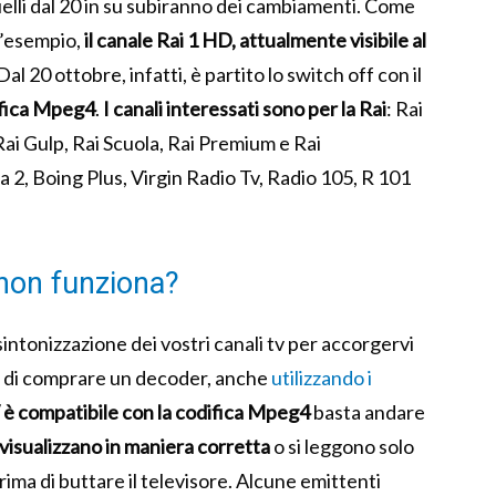
 quelli dal 20 in su subiranno dei cambiamenti. Come
d’esempio,
il canale Rai 1 HD, attualmente visibile al
Dal 20 ottobre, infatti, è partito lo switch off con il
ifica Mpeg4
.
I canali interessati sono per la Rai
: Rai
 Rai Gulp, Rai Scuola, Rai Premium e Rai
ia 2, Boing Plus, Virgin Radio Tv, Radio 105, R 101
non funziona?
ntonizzazione dei vostri canali tv per accorgervi
 o di comprare un decoder, anche
utilizzando i
V è compatibile con la codifica Mpeg4
basta andare
 visualizzano in maniera corretta
o si leggono solo
ima di buttare il televisore. Alcune emittenti