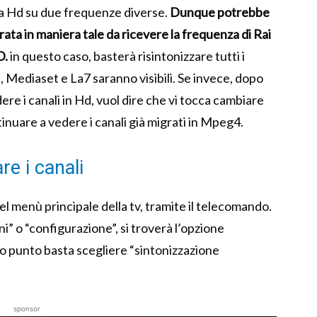
la Hd su due frequenze diverse.
Dunque potrebbe
ata in maniera tale da ricevere la frequenza di Rai
D.
in questo caso, basterà risintonizzare tutti i
i, Mediaset e La7 saranno visibili. Se invece, dopo
ere i canali in Hd, vuol dire che vi tocca cambiare
nuare a vedere i canali già migrati in Mpeg4.
re i canali
nel menù principale della tv, tramite il telecomando.
i” o “configurazione”, si troverà l’opzione
to punto basta scegliere “sintonizzazione
sponsor