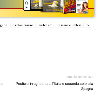
iguria
risintonizzazine
switch off
Toscana e Umbria
tv
Articolo successivo
no
Pesticidi in agricoltura, l’Italia è seconda solo alla
Spagna