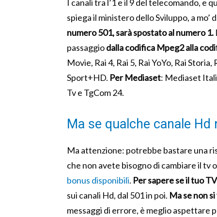
I canali tra l’1 e il 9 del telecomando, e
spiega il ministero dello Sviluppo, a mo’ 
numero 501, sarà spostato al numero 1.
passaggio
dalla codifica Mpeg2 alla cod
Movie, Rai 4, Rai 5, Rai YoYo, Rai Storia,
Sport+HD.
Per Mediaset
: Mediaset Ital
Tv e TgCom 24.
Ma se qualche canale Hd 
Ma attenzione: potrebbe bastare una risi
che non avete bisogno di cambiare il tv
bonus disponibili
.
Per sapere
se
il tuo T
sui canali Hd, dal 501 in poi.
Ma se
non si
messaggi di errore, è meglio aspettare pr