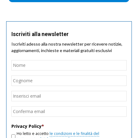
Iscriviti alla newsletter
Iscriviti adesso alla nostra newsletter per ricevere notizie,
aggiornamenti, inchieste e materiali gratuiti esclusivi
Nome
*
Nom
Cogn
Email
*
Inseri
email
Conf
email
Privacy Policy
*
Ho letto e accetto
le condizioni e le finalità del