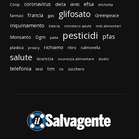
efsa
coronavirus
dieta
diritti
Coop
etichetta
glifosato
francia
Greenpeace
gas
farmaci
inquinamento
listeria
ministero salute
miti alimentari
pesticidi
pfas
Monsanto
Ogm
pasta
richiamo
plastica
ritiro
salmonella
privacy
salute
sicurezza
sicurezza alimentare
studio
telefonia
tim
test
zucchero
Ue