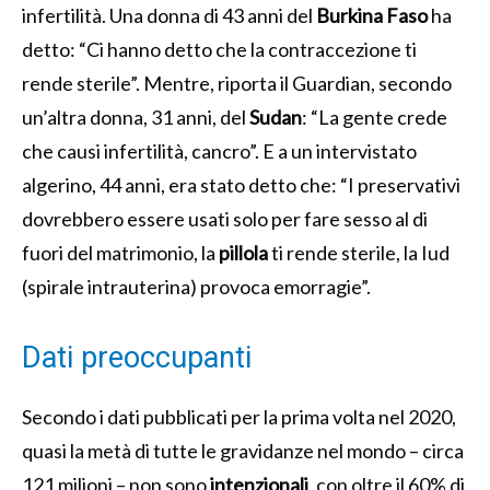
infertilità. Una donna di 43 anni del
Burkina Faso
ha
detto: “Ci hanno detto che la contraccezione ti
rende sterile”. Mentre, riporta il Guardian, secondo
un’altra donna, 31 anni, del
Sudan
: “La gente crede
che causi infertilità, cancro”. E a un intervistato
algerino, 44 ​​anni, era stato detto che: “I preservativi
dovrebbero essere usati solo per fare sesso al di
fuori del matrimonio, la
pillola
ti rende sterile, la Iud
(spirale intrauterina) provoca emorragie”.
Dati preoccupanti
Secondo i dati pubblicati per la prima volta nel 2020,
quasi la metà di tutte le gravidanze nel mondo – circa
121 milioni – non sono
intenzionali
, con oltre il 60% di