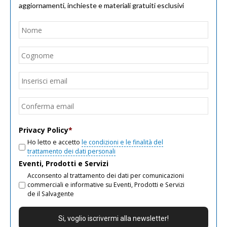
aggiornamenti, inchieste e materiali gratuiti esclusivi
Nome
*
Nom
Cogn
Email
*
Inseri
email
Conf
email
Privacy Policy
*
Ho letto e accetto
le condizioni e le finalità del
trattamento dei dati personali
Eventi, Prodotti e Servizi
Acconsento al trattamento dei dati per comunicazioni
commerciali e informative su Eventi, Prodotti e Servizi
de il Salvagente