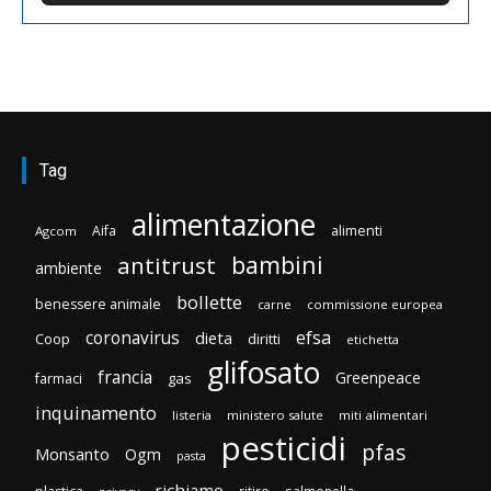
Tag
alimentazione
Aifa
alimenti
Agcom
bambini
antitrust
ambiente
bollette
benessere animale
carne
commissione europea
efsa
coronavirus
dieta
Coop
diritti
etichetta
glifosato
francia
Greenpeace
gas
farmaci
inquinamento
listeria
ministero salute
miti alimentari
pesticidi
pfas
Monsanto
Ogm
pasta
richiamo