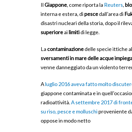
Il
Giappone
, come riporta la
Reuters
,
bl
interna e estera, di
pesce
dall’area di
Fu
disastri nucleari della storia, dopo il ril
superiore
ai
limiti
di legge.
La
contaminazione
delle specie ittiche 
sversamenti in mare delle acque impiegat
venne danneggiato da un violento terr
A
luglio 2016 aveva fatto molto discutere
giappone contaminata e in quell’occasio
radioattività.
A settembre 2017 di fronte 
su riso, pesce e molluschi
proveniente dal
oppose in modo netto