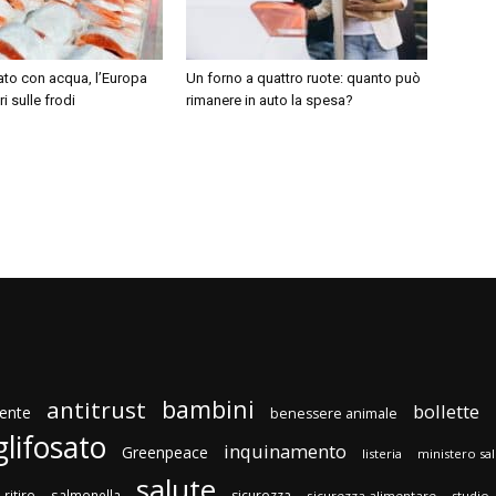
ato con acqua, l’Europa
Un forno a quattro ruote: quanto può
i sulle frodi
rimanere in auto la spesa?
bambini
antitrust
bollette
ente
benessere animale
glifosato
inquinamento
Greenpeace
listeria
ministero sa
salute
ritiro
salmonella
sicurezza
sicurezza alimentare
studio