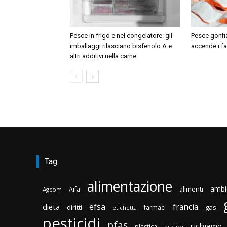
Pesce in frigo e nel congelatore: gli
Pesce gonfi
imballaggi rilasciano bisfenolo A e
accende i far
altri additivi nella carne
Tag
alimentazione
ambi
Aifa
alimenti
Agcom
efsa
francia
dieta
diritti
gas
farmaci
etichetta
pesticidi
pfas
richiamo
plastica
privacy