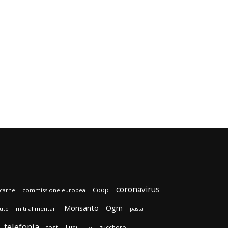
coronavirus
Coop
carne
commissione europea
Monsanto
Ogm
lute
miti alimentari
pasta
telefonia
tim
test
zucchero
Ue