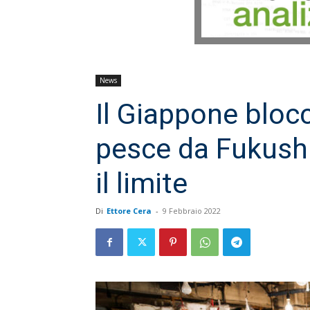
News
Il Giappone blocc
pesce da Fukushi
il limite
Di
Ettore Cera
-
9 Febbraio 2022